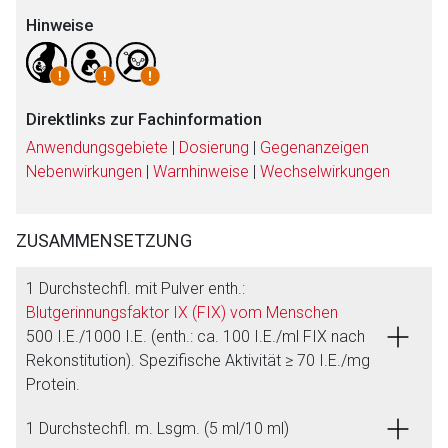
Hinweise
Direktlinks zur Fachinformation
Anwendungsgebiete
|
Dosierung
|
Gegenanzeigen
Nebenwirkungen
|
Warnhinweise
|
Wechselwirkungen
ZUSAMMENSETZUNG
Aufruf einer externen Seite
1 Durchstechfl. mit Pulver enth.:
Blutgerinnungsfaktor IX (FIX) vom Menschen
Der von Ihnen aufgerufene Link öffnet eine externe Web-
500 I.E./1000 I.E. (enth.: ca. 100 I.E./ml FIX nach
Seite. Für die Inhalte der externen Web-Seite ist deren
Rekonstitution). Spezifische Aktivität ≥ 70 I.E./mg
Betreiber verantwortlich. Ebenso gelten dort ggf. andere
Protein.
Datenschutzbestimmungen.
1 Durchstechfl. m. Lsgm. (5 ml/10 ml)