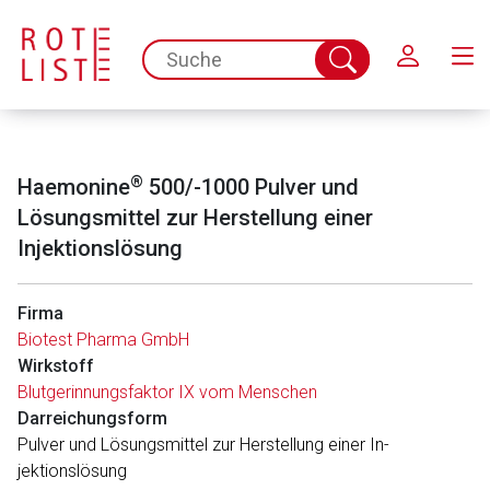
Schließen
spc.search.input.placeholder
Suche
abschicken
®
Haemonine
500/-1000 Pulver und
Lösungsmittel zur Herstellung einer
Injektionslösung
Firma
Biotest Pharma GmbH
Wirkstoff
Blutgerinnungsfaktor IX vom Menschen
Darreichungsform
Pul­ver und Lö­sungs­mit­tel zur Herstellung ei­ner In­
jektionslösung