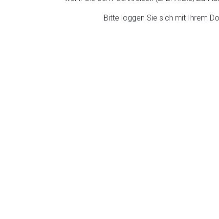
ich. Ebenso gelten dort ggf. andere Datenschutzbestimmungen.
Bitte loggen Sie sich mit Ihrem 
Zurück zur rote-