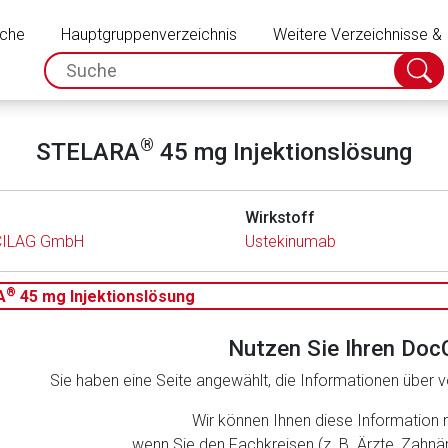
Schließen
uche
Hauptgruppenverzeichnis
Weitere Verzeichnisse &
spc.search.input.placeholder
Suche
absch
®
STELARA
45 mg Injektionslösung
Wirkstoff
CILAG GmbH
Ustekinumab
®
A
45 mg Injektionslösung
Nutzen Sie Ihren Doc
Sie haben eine Seite angewählt, die Informationen über ve
rnen Seite
Wir können Ihnen diese Information 
wenn Sie den Fachkreisen (z. B. Ärzte, Zahn
ene Link öffnet eine externe Web-Seite. Für die Inhalte der exter