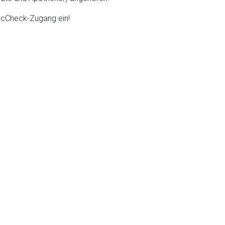
DocCheck-Zugang ein!
liste.de
Zur Seite