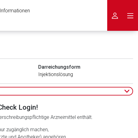
 Informationen
icken
Darreichungsform
Injektionslösung
Check Login!
rschreibungspflichtige Arzneimittel enthält.
nur zugänglich machen,
ärzte und Apotheker) angehören.
nen Web-Seite ist deren