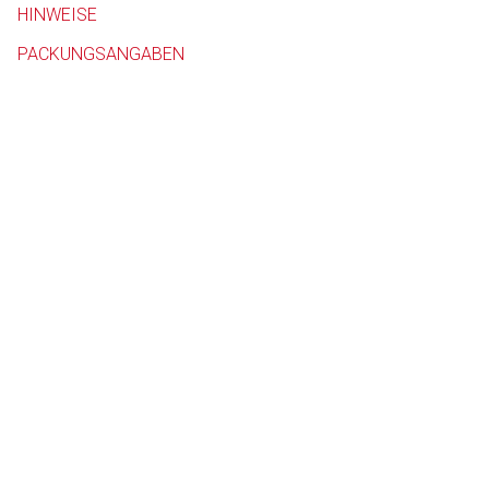
HINWEISE
Betreiber verantwortl
PACKUNGSANGABEN
to-
top-
text