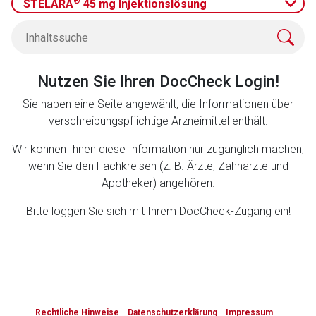
®
STELARA
45 mg Injektionslösung
Zurück zur rote-liste.de
Zur Seite
Nutzen Sie Ihren DocCheck Login!
Sie haben eine Seite angewählt, die Informationen über
verschreibungspflichtige Arzneimittel enthält.
Wir können Ihnen diese Information nur zugänglich machen,
wenn Sie den Fachkreisen (z. B. Ärzte, Zahnärzte und
Apotheker) angehören.
Bitte loggen Sie sich mit Ihrem DocCheck-Zugang ein!
to-
top-
Rechtliche Hinweise
Datenschutzerklärung
Impressum
text