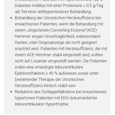
Diabetes mellitus mit einer Proteinurie ≥ 0,5 g/Tag
als Teil einer antihypertensiven Behandlung.
Behandlung der chronischen Herzinsuffizienz bei
erwachsenen Patienten, wenn die Behandlung mit
einem „Angiotensin-Converting-Enzyme“(ACE)-
Hemmer wegen Unverträglichkeit, insbesondere
Husten, oder Gegenanzeige als nicht geeignet
erachtet wird. Patienten mit Herzinsuffizienz, die mit
einem ACE-Hemmer stabil eingestellt sind, sollten
nicht auf Losartan umgestellt werden. Die Patienten
sollen eine erniedrigte linksventrikuläre
Ejektionsfraktion ≤ 40 % aufweisen sowie unter
bestehender Therapie der chronischen
Herzinsuffizienz klinisch stabil sein.
Aufruf einer externen Seite
Reduktion des Schlaganfallrisikos bei erwachsenen
hypertonen Patienten mit EKG-dokumentierter
Der von Ihnen aufgerufene Link öffnet eine externe Web-
linksventrikulärer Hypertrophie.
Seite. Für die Inhalte der externen Web-Seite ist deren
Betreiber verantwortlich. Ebenso gelten dort ggf. andere