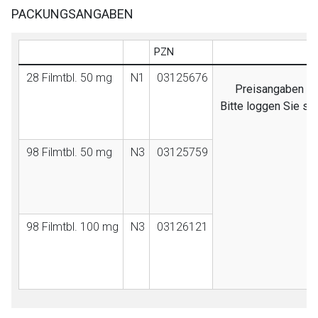
PACKUNGSANGABEN
PZN
AV
28 Filmtbl. 50 mg
N1
03125676
Preisangaben sin
Bitte loggen Sie si
98 Filmtbl. 50 mg
N3
03125759
98 Filmtbl. 100 mg
N3
03126121
to-