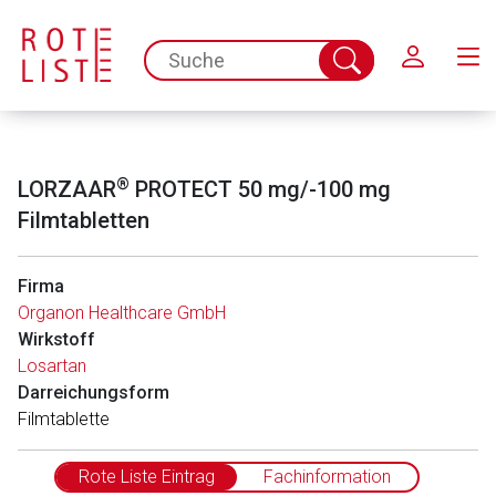
Schließen
spc.search.input.placeholder
Suche
abschicken
®
LORZAAR
PROTECT 50 mg/-100 mg
Filmtabletten
Firma
Organon Healthcare GmbH
Wirkstoff
Losartan
Darreichungsform
Film­ta­blet­te
Rote Liste Eintrag
Fachinformation