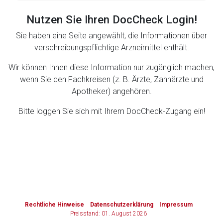
Nutzen Sie Ihren DocCheck Login!
Zurück zur rote-liste.de
Zur Seite
Sie haben eine Seite angewählt, die Informationen über
verschreibungspflichtige Arzneimittel enthält.
Wir können Ihnen diese Information nur zugänglich machen,
wenn Sie den Fachkreisen (z. B. Ärzte, Zahnärzte und
Apotheker) angehören.
Bitte loggen Sie sich mit Ihrem DocCheck-Zugang ein!
to-
top-
text
Rechtliche Hinweise
Datenschutzerklärung
Impressum
Preisstand: 01. August 2026