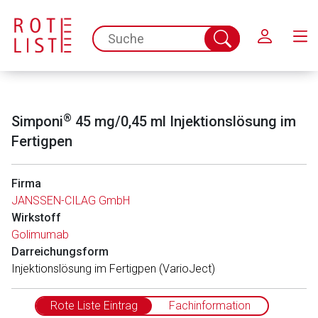
Schließen
spc.search.input.placeholder
Suche
abschicken
®
Simponi
45 mg/0,45 ml Injektionslösung im
Fertigpen
Firma
JANSSEN-CILAG GmbH
Aufruf einer externen Seite
Wirkstoff
Golimumab
Darreichungsform
Der von Ihnen aufgerufene Link öffnet eine externe Web-
Injektionslösung im Fertigpen (VarioJect)
Seite. Für die Inhalte der externen Web-Seite ist deren
Betreiber verantwortlich. Ebenso gelten dort ggf. andere
Rote Liste Eintrag
Fachinformation
Datenschutzbestimmungen.