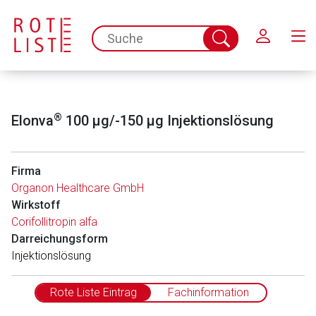
Schließen
spc.search.input.placeholder
Suche
abschicken
®
Elonva
100 μg/-150 μg Injektionslösung
Firma
Organon Healthcare GmbH
Wirkstoff
Corifollitropin alfa
Darreichungsform
In­jektionslösung
Rote Liste Eintrag
Fachinformation