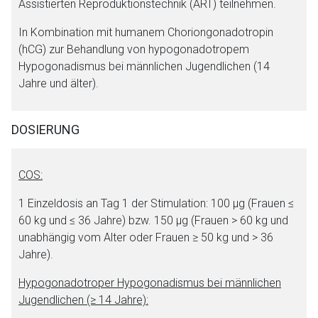
Assistierten Reproduktionstechnik (ART) teilnehmen.
In Kombination mit humanem Choriongonadotropin
(hCG) zur Behandlung von hypogonadotropem
Hypogonadismus bei männlichen Jugendlichen (14
Jahre und älter).
DOSIERUNG
Aufruf einer externen Seite
COS:
1 Einzeldosis an Tag 1 der Stimulation: 100 μg (Frauen ≤
Der von Ihnen aufgerufene Link öffnet eine externe Web-
60 kg und ≤ 36 Jahre) bzw. 150 μg (Frauen > 60 kg und
Seite. Für die Inhalte der externen Web-Seite ist deren
unabhängig vom Alter oder Frauen ≥ 50 kg und > 36
Betreiber verantwortlich. Ebenso gelten dort ggf. andere
Jahre).
Datenschutzbestimmungen.
Hypogonadotroper Hypogonadismus bei männlichen
Jugendlichen (≥ 14 Jahre):
Zurück zur rote-liste.de
Zur Seite