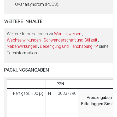
Ovarialsyndrom (PCOS).
WEITERE INHALTE
Weitere Informationen zu
Warnhinweisen
,
Wechselwirkungen
,
Schwangerschaft und Stillzeit
,
Nebenwirkungen
,
Beseitigung und Handhabung
siehe
Fachinformation.
PACKUNGSANGABEN
PZN
AV
1 Fertigspr. 100 μg
N1
00837790
Preisangaben sin
Bitte loggen Sie si