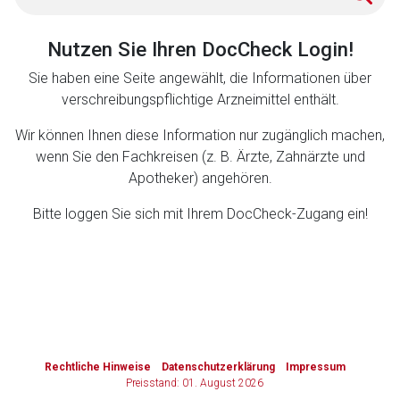
Zurück zur rote-liste.de
Zur Seite
Nutzen Sie Ihren DocCheck Login!
Sie haben eine Seite angewählt, die Informationen über
verschreibungspflichtige Arzneimittel enthält.
Wir können Ihnen diese Information nur zugänglich machen,
wenn Sie den Fachkreisen (z. B. Ärzte, Zahnärzte und
Apotheker) angehören.
Bitte loggen Sie sich mit Ihrem DocCheck-Zugang ein!
to-
top-
text
Rechtliche Hinweise
Datenschutzerklärung
Impressum
Preisstand: 01. August 2026