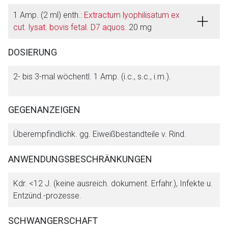
1 Amp. (2 ml) enth.:
Extractum lyophilisatum ex
cut. lysat. bovis fetal. D7 aquos.
20 mg
DOSIERUNG
Aufruf einer externen Seite
2- bis 3-mal wöchentl. 1 Amp. (i.c., s.c., i.m.).
Der von Ihnen aufgerufene Link öffnet eine externe Web-
Seite. Für die Inhalte der externen Web-Seite ist deren
GEGENANZEIGEN
Betreiber verantwortlich. Ebenso gelten dort ggf. andere
Datenschutzbestimmungen.
Überempfindlichk. gg. Eiweißbestandteile v. Rind.
Zurück zur rote-liste.de
Zur Seite
ANWENDUNGSBESCHRÄNKUNGEN
Kdr. <12 J. (keine ausreich. dokument. Erfahr.), Infekte u.
Entzünd.-prozesse.
SCHWANGERSCHAFT