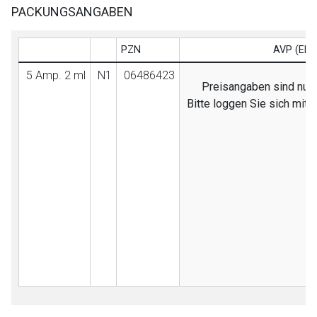
PACKUNGSANGABEN
PZN
AVP (EB)
5 Amp. 2 ml
N1
06486423
Preisangaben sind nur f
Bitte loggen Sie sich mit
to-