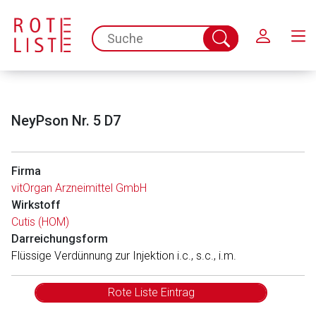
Schließen
spc.search.input.placeholder
Suche
abschicken
NeyPson Nr. 5 D7
Firma
vitOrgan Arzneimittel GmbH
Wirkstoff
Cutis (HOM)
Darreichungsform
Flüssige Verdünnung zur Injektion i.c., s.c., i.m.
Rote Liste Eintrag