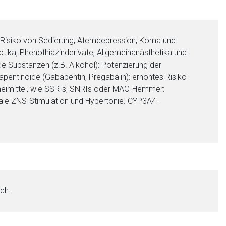
liste.de
Zur Seite
s Risiko von Sedierung, Atemdepression, Koma und
ptika, Phenothiazinderivate, Allgemeinanästhetika und
de Substanzen (z.B. Alkohol): Potenzierung der
pentinoide (Gabapentin, Pregabalin): erhöhtes Risiko
neimittel, wie SSRIs, SNRIs oder MAO-Hemmer:
le ZNS-Stimulation und Hypertonie. CYP3A4-
ich.