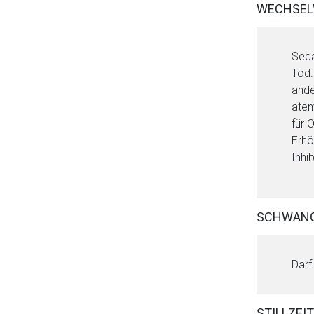
WECHSEL
Seda
Tod.
ande
atem
für 
Erhö
Inhi
SCHWAN
Darf
STILLZEIT