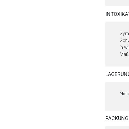
INTOXIKA
Symp
Schw
in w
Maßn
LAGERUN
Nich
PACKUNG