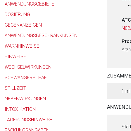
ANWENDUNGSGEBIETE
DOSIERUNG
ATC
GEGENANZEIGEN
N02
ANWENDUNGSBESCHRÄNKUNGEN
Pro
WARNHINWEISE
Arzn
HINWEISE
WECHSELWIRKUNGEN
ZUSAMM
SCHWANGERSCHAFT
STILLZEIT
1 ml
NEBENWIRKUNGEN
ANWENDU
INTOXIKATION
LAGERUNGSHINWEISE
Star
PACKUNGSANGABEN