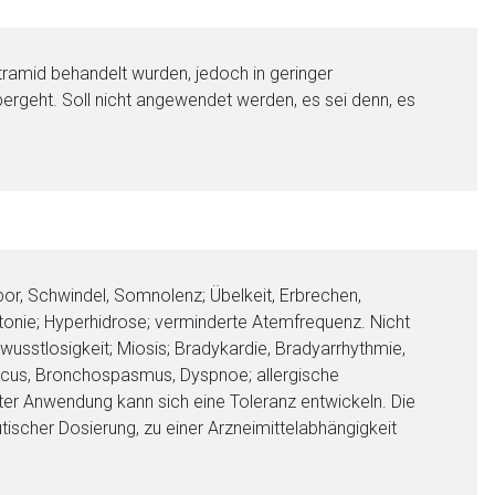
tramid behandelt wurden, jedoch in geringer
übergeht. Soll nicht angewendet werden, es sei denn, es
upor, Schwindel, Somnolenz; Übelkeit, Erbrechen,
tonie; Hyperhidrose; verminderte Atemfrequenz. Nicht
usstlosigkeit; Miosis; Bradykardie, Bradyarrhythmie,
aticus, Bronchospasmus, Dyspnoe; allergische
lter Anwendung kann sich eine Toleranz entwickeln. Die
ischer Dosierung, zu einer Arzneimittelabhängigkeit