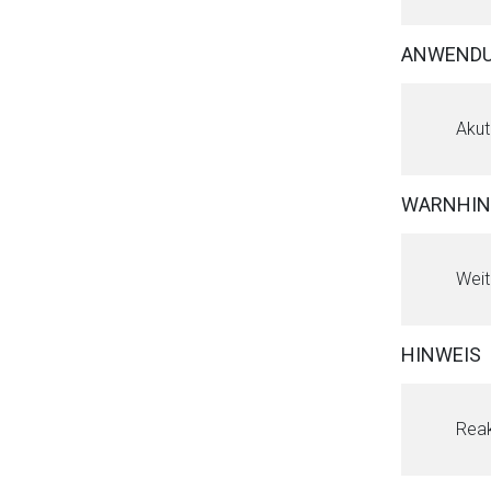
ANWEND
Akut
WARNHIN
Weit
HINWEIS
Aufruf einer exte
Reak
Der von Ihnen aufgeruf
Betreiber verantwortl