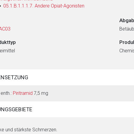
05.1.B.1.1.1.7. Andere Opiat-Agonisten
Abgab
AC03
Betäub
dukttyp
Produ
eimittel
Chemi
ENSETZUNG
 enth.:
Piritramid
7,5 mg
NGSGEBIETE
ke und stärkste Schmerzen.