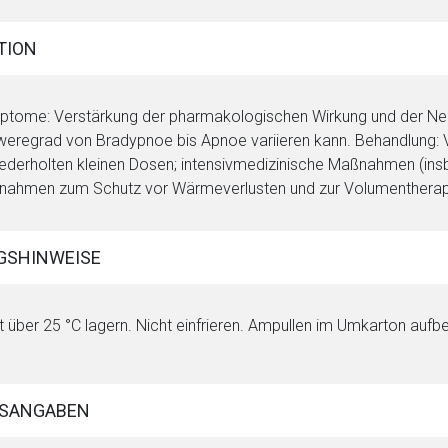
TION
tome: Verstärkung der pharmakologischen Wirkung und der Neb
eregrad von Bradypnoe bis Apnoe variieren kann. Behandlung: V
iederholten kleinen Dosen; intensivmedizinische Maßnahmen (insb
ahmen zum Schutz vor Wärmeverlusten und zur Volumentherap
GSHINWEISE
t über 25 °C lagern. Nicht einfrieren. Ampullen im Umkarton aufb
SANGABEN