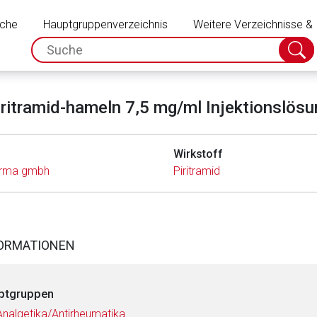
Schließen
uche
Hauptgruppenverzeichnis
Weitere Verzeichnisse &
spc.search.input.placeholder
Suche
absch
iritramid-hameln 7,5 mg/ml Injektionslösu
Wirkstoff
arma gmbh
Piritramid
FORMATIONEN
ptgruppen
Analgetika/Antirheumatika