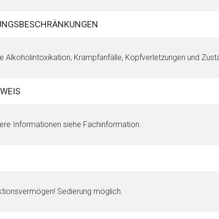
UNGSBESCHRÄNKUNGEN
e Alkoholintoxikation, Krampfanfälle, Kopfverletzungen und Zus
WEIS
ere Informationen siehe Fachinformation.
rnen Seite
tionsvermögen! Sedierung möglich.
ene Link öffnet eine externe Web-Seite. Für die Inhalte der exter
ich. Ebenso gelten dort ggf. andere Datenschutzbestimmungen.