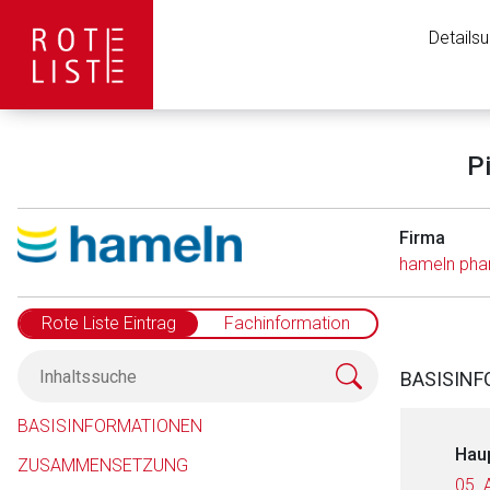
Details
P
Firma
hameln ph
Rote Liste Eintrag
Fachinformation
BASISIN
BASISINFORMATIONEN
Hau
ZUSAMMENSETZUNG
05. 