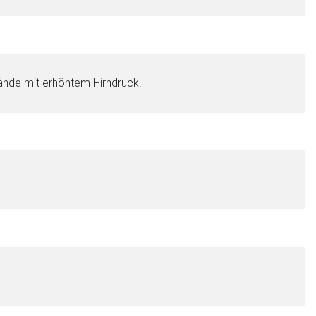
tände mit erhöhtem Hirndruck.
nen Web-Seite ist deren