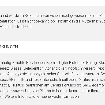
tramid wurde im Kolostrum von Frauen nachgewiesen, die mit Piri
entration. Es ist nicht bekannt, ob Piritramid in die Muttermilch 
zwingend erforderlich.
RKUNGEN
 häufig: Erhöhte Herzfrequenz, erniedrigter Blutdruck. Häufig: St
ereiz; Blässe. Gelegentlich: Abhängigkeit; Kopfschmerzen; Hypo
nnt: Anaphylaxie, anaphylaktischer Schock; Entzugssyndrom; Bew
ose; Atemstillstand, respiratorische Insuffizienz, Status asthm
atitis, Pruritus; Reaktionen am Verabreichungsort. Bei wiederho
erholte Anwendung von Piritramid-hameln kann, auch in therapeut
en. Weitere Informationen siehe Fachinformation.