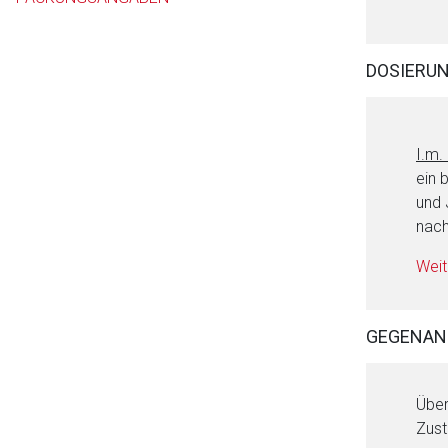
DOSIERU
I.m.
ein 
und 
nach
Weit
GEGENAN
Über
Zust