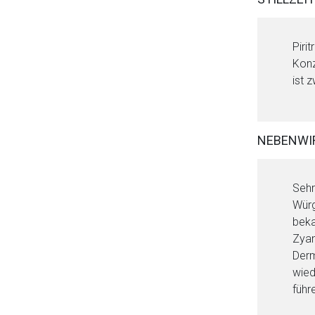
Piri
Konz
ist 
NEBENWI
Sehr
Würg
beka
Zyan
Derm
wied
führ