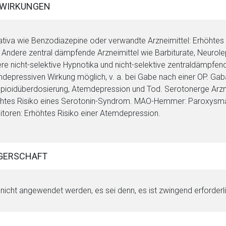
WIRKUNGEN
Zurück zur rote-
tiva wie Benzodiazepine oder verwandte Arzneimittel: Erhöhte
 Andere zentral dämpfende Arzneimittel wie Barbiturate, Neurole
re nicht-selektive Hypnotika und nicht-selektive zentraldämpfen
depressiven Wirkung möglich, v. a. bei Gabe nach einer OP. Gaba
Opioidüberdosierung, Atemdepression und Tod. Serotonerge Arz
htes Risiko eines Serotonin-Syndrom. MAO-Hemmer: Paroxysma
bitoren: Erhöhtes Risiko einer Atemdepression.
GERSCHAFT
 nicht angewendet werden, es sei denn, es ist zwingend erforderl