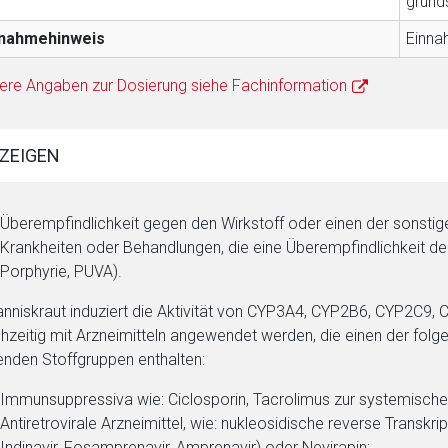
grunds
nnahmehinweis
Einna
ere Angaben zur Dosierung siehe Fachinformation
ZEIGEN
Überempfindlichkeit gegen den Wirkstoff oder einen der sonstig
Krankheiten oder Behandlungen, die eine Überempfindlichkeit der
Porphyrie, PUVA).
nniskraut induziert die Aktivität von CYP3A4, CYP2B6, CYP2C9, 
chzeitig mit Arzneimitteln angewendet werden, die einen der folg
enden Stoffgruppen enthalten:
Immunsuppressiva wie: Ciclosporin, Tacrolimus zur systemische
Antiretrovirale Arzneimittel, wie: nukleosidische reverse Transk
Indinavir, Fosamprenavir, Amprenavir) oder Nevirapin;