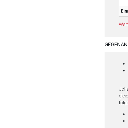
Ei
Weit
GEGENAN
Joha
glei
folg