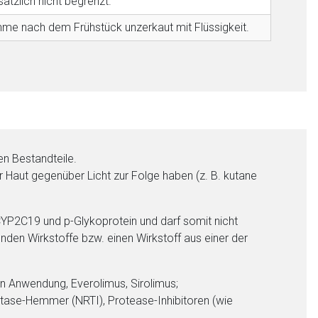
ätzlich nicht begrenzt.
hme nach dem Frühstück unzerkaut mit Flüssigkeit.
en Bestandteile.
 Haut gegenüber Licht zur Folge haben (z. B. kutane
CYP2C19 und p-Glykoprotein und darf somit nicht
enden Wirkstoffe bzw. einen Wirkstoff aus einer der
n Anwendung, Everolimus, Sirolimus;
riptase-Hemmer (NRTI), Protease-Inhibitoren (wie