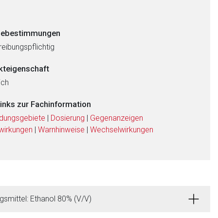
ebestimmungen
eibungspflichtig
kteigenschaft
ich
links zur Fachinformation
dungsgebiete
|
Dosierung
|
Gegenanzeigen
wirkungen
|
Warnhinweise
|
Wechselwirkungen
gsmittel: Ethanol 80% (V/V)