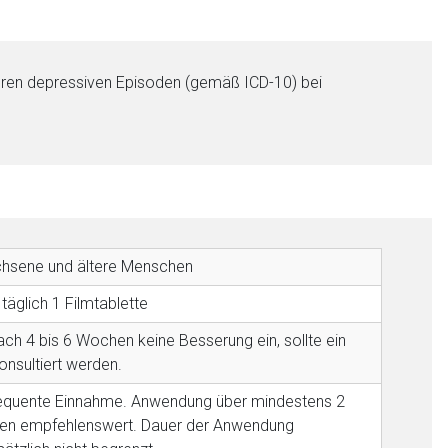
weren depressiven Episoden (gemäß ICD-10) bei
hsene und ältere Menschen
täglich 1 Filmtablette
nach 4 bis 6 Wochen keine Besserung ein, sollte ein
nen Web-Seite ist deren
onsultiert werden.
quente Einnahme. Anwendung über mindestens 2
n empfehlenswert. Dauer der Anwendung
liste.de
Zur Seite