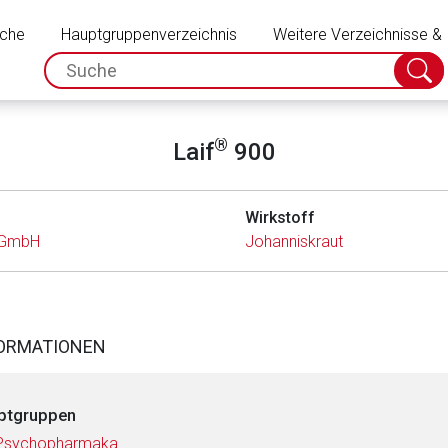
Schließen
uche
Hauptgruppenverzeichnis
Weitere Verzeichnisse &
spc.search.input.placeholder
Suche
absch
®
Laif
900
Wirkstoff
l GmbH
Johanniskraut
FORMATIONEN
ptgruppen
 Psychopharmaka