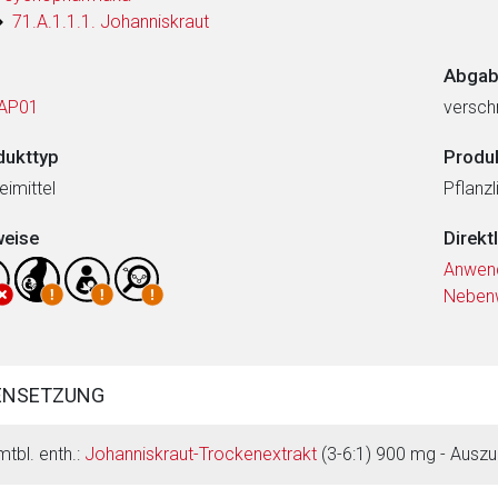
71.A.1.1.1. Johanniskraut
Abgab
AP01
verschr
dukttyp
Produ
eimittel
Pflanzl
weise
Direkt
Anwen
Neben
ENSETZUNG
mtbl. enth.:
Johanniskraut-Trockenextrakt
(3-6:1) 900 mg - Auszu