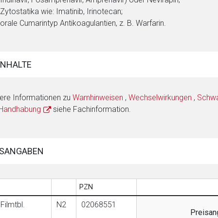
Zytostatika wie: Imatinib, Irinotecan;
orale Cumarintyp Antikoagulantien, z. B. Warfarin.
INHALTE
ere Informationen zu
Warnhinweisen
,
Wechselwirkungen
,
Schwan
 Handhabung
siehe Fachinformation.
SANGABEN
PZN
Filmtbl.
N2
02068551
Preisang