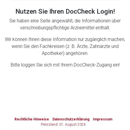
Nutzen Sie Ihren DocCheck Login!
Zurück zur rote-liste.de
Zur Seite
Sie haben eine Seite angewählt, die Informationen über
verschreibungspflichtige Arzneimittel enthält.
Wir können Ihnen diese Information nur zugänglich machen,
wenn Sie den Fachkreisen (z. B. Ärzte, Zahnärzte und
Apotheker) angehören.
Bitte loggen Sie sich mit Ihrem DocCheck-Zugang ein!
to-
top-
text
Rechtliche Hinweise
Datenschutzerklärung
Impressum
Preisstand: 01. August 2026