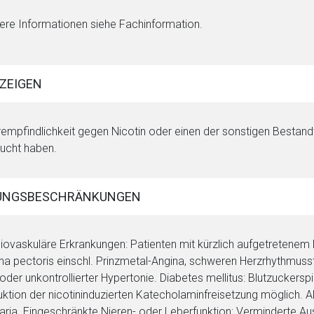
ere Informationen siehe Fachinformation.
ZEIGEN
empfindlichkeit gegen Nicotin oder einen der sonstigen Bestandte
ucht haben.
UNGSBESCHRÄNKUNGEN
iovaskuläre Erkrankungen: Patienten mit kürzlich aufgetretenem M
na pectoris einschl. Prinzmetal-Angina, schweren Herzrhythmuss
oder unkontrollierter Hypertonie. Diabetes mellitus: Blutzuckerspie
ktion der nicotininduzierten Katecholaminfreisetzung möglich. 
karia. Eingeschränkte Nieren- oder Leberfunktion: Verminderte A