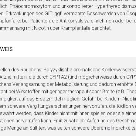
ich. Phäochromozytom und unkontrollierter Hyperthyreoidismus:
en. Erkrankungen des GIT: ggf. vermehrte Beschwerden von Öso
pfanfälle: bei Patienten, die Antikonvulsiva einnehmen oder bei 
mmenhang mit Nicotin über Krampfanfälle berichtet.
WEIS
tellen des Rauchens: Polyzyklische aromatische Kohlenwasserst
Arzneimitteln, die durch CYP1A2 (und möglicherweise durch CYP1
rnen Seite
hens Verlangsamung der Metabolisierung und dadurch erhöhte Blut
vant bei Wirkstoffen mit geringer therapeutischer Breite (z.B. Theo
ene Link öffnet eine externe Web-Seite. Für die Inhalte der exter
ngigkeit auf das Ersatzmittel möglich. Gefahr bei Kindern: Nicot
ich. Ebenso gelten dort ggf. andere Datenschutzbestimmungen.
ern schwere Vergiftungserscheinungen hervorrufen, die tödlich v
ewahrt werden, dass Kinder nicht mit ihnen spielen oder sie ein
tionen hervorrufen kann. Fruit zusätzlich: Aufgrund des Geschmac
Zurück zur rote-
nge Menge an Sulfiten, was selten schwere Überempfindlichkei