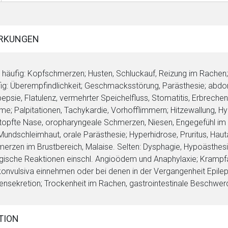
RKUNGEN
 häufig: Kopfschmerzen; Husten, Schluckauf, Reizung im Rachen
ig: Überempfindlichkeit; Geschmacksstörung, Parästhesie; abdo
epsie, Flatulenz, vermehrter Speichelfluss, Stomatitis, Erbreche
me; Palpitationen, Tachykardie, Vorhofflimmern; Hitzewallung, 
topfte Nase, oropharyngeale Schmerzen, Niesen, Engegefühl im Ha
Mundschleimhaut, orale Parästhesie; Hyperhidrose, Pruritus, Haut
erzen im Brustbereich, Malaise. Selten: Dysphagie, Hypoästhesi
rgische Reaktionen einschl. Angioödem und Anaphylaxie; Krampfa
konvulsiva einnehmen oder bei denen in der Vergangenheit Epil
ensekretion; Trockenheit im Rachen, gastrointestinale Beschwe
TION