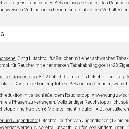
hverlangens. Langfristiges Behandlungsziel ist es, das Rauchen d
ugsweise in Verbindung mit einem unterstützenden Verhalten
NG
achsene:
2 mg Lutschtbl. für Raucher mit einer schwachen Tabaka
chtbl. für Raucher mit einer starken Tabakabhängigkeit (>20 Ziga
rtiger Rauchstopp:
8-12 Lutschtbl., max. 15 Lutschtbl. pro Tag
ähliche Dosisreduktion empfohlen. Behandlung beenden, wenn Tag
hreduktion mit anschließendem Rauchstopp:
Anwendung zwische
hfreie Phasen zu verlängern. Vollständiger Rauchstopp nicht sp
hstopp innerhalb von 6 Monaten nicht möglich, Arzt konsultieren
er und Jugendliche:
Lutschtbl. dürfen von Jugendlichen (12 bis ei
wendet werden. Nicorette Lutschtbl. dürfen von Kindern unter 