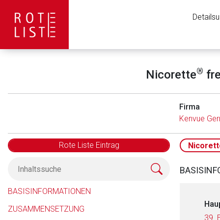
Details
®
Nicorette
fre
Firma
Kenvue Ge
Rote Liste Eintrag
Nicorett
BASISIN
BASISINFORMATIONEN
Hau
ZUSAMMENSETZUNG
39. 