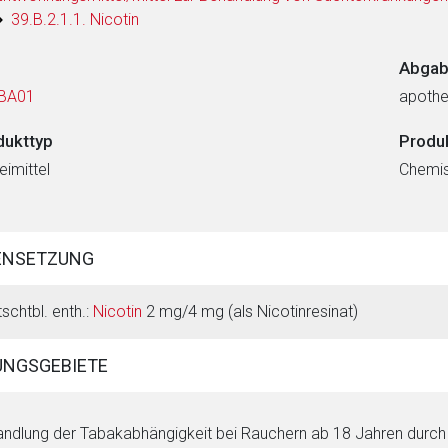
39.B.2.1.1. Nicotin
Abgab
BA01
apothe
dukttyp
Produ
eimittel
Chemi
ENSETZUNG
tschtbl. enth.:
Nicotin
2 mg/4 mg (als Nicotinresinat)
NGSGEBIETE
ndlung der Tabakabhängigkeit bei Rauchern ab 18 Jahren durc