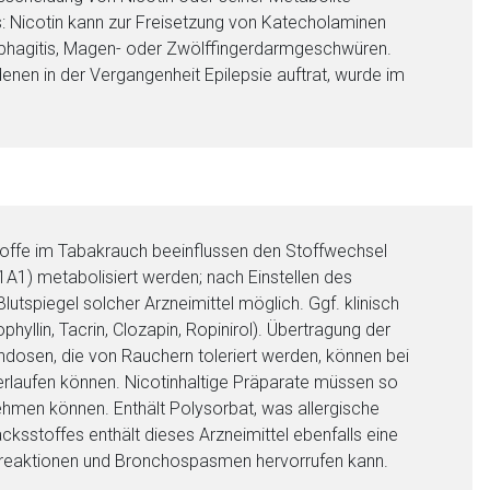
 Nicotin kann zur Freisetzung von Katecholaminen
phagitis, Magen- oder Zwölffingerdarmgeschwüren.
denen in der Vergangenheit Epilepsie auftrat, wurde im
offe im Tabakrauch beeinflussen den Stoffwechsel
A1) metabolisiert werden; nach Einstellen des
spiegel solcher Arzneimittel möglich. Ggf. klinisch
phyllin, Tacrin, Clozapin, Ropinirol). Übertragung der
nen Web-Seite ist deren
indosen, die von Rauchern toleriert werden, können bei
erlaufen können. Nicotinhaltige Präparate müssen so
nehmen können. Enthält Polysorbat, was allergische
ksstoffes enthält dieses Arzneimittel ebenfalls eine
liste.de
Zur Seite
tsreaktionen und Bronchospasmen hervorrufen kann.