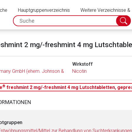
Schließen
uche
Hauptgruppenverzeichnis
Weitere Verzeichnisse &
spc.search.input.placeholder
Suche
absch
shmint 2 mg/-freshmint 4 mg Lutschtable
Wirkstoff
rmany GmbH (ehem. Johnson & Johnson GmbH)
Nicotin
®
e
freshmint 2 mg/-freshmint 4 mg Lutschtabletten, gepre
FORMATIONEN
ptgruppen
Entwöhnungsmittel/Mittel zur Behandlung von Suchterkrankungen