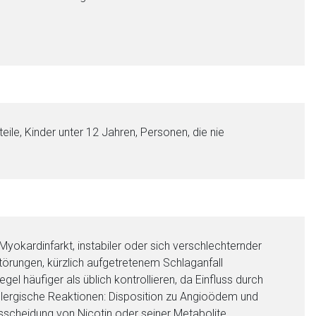
ile, Kinder unter 12 Jahren, Personen, die nie
yokardinfarkt, instabiler oder sich verschlechternder
törungen, kürzlich aufgetretenem Schlaganfall
gel häufiger als üblich kontrollieren, da Einfluss durch
Allergische Reaktionen: Disposition zu Angioödem und
usscheidung von Nicotin oder seiner Metabolite