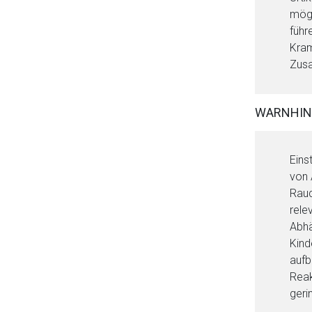
mögl
führ
Kram
Zusa
WARNHIN
Eins
von 
Aufruf einer exte
Rauc
rele
Der von Ihnen aufgeruf
Abhä
Betreiber verantwortl
Kind
aufb
Reak
geri