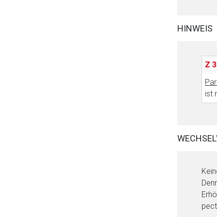
HINWEIS
Z 3
Par
ist
WECHSEL
Kein
Denn
Erhö
pect