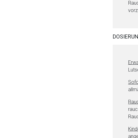
Rauc
vorz
DOSIERU
Erw
Luts
Sofo
allm
Rauc
rauc
Rauc
Kind
ange