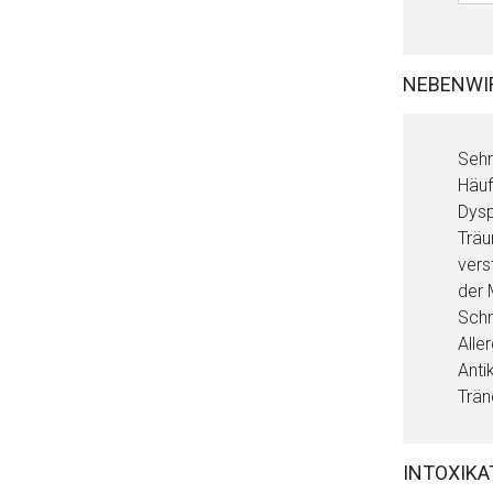
NEBENWI
Sehr
Häuf
Dysp
Träu
vers
der 
Schm
Alle
Anti
Trän
INTOXIKA