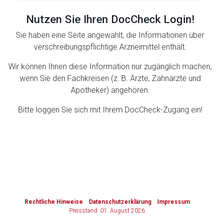
Nutzen Sie Ihren DocCheck Login!
Zurück zur rote-liste.de
Zur Seite
Sie haben eine Seite angewählt, die Informationen über
verschreibungspflichtige Arzneimittel enthält.
Wir können Ihnen diese Information nur zugänglich machen,
wenn Sie den Fachkreisen (z. B. Ärzte, Zahnärzte und
Apotheker) angehören.
Bitte loggen Sie sich mit Ihrem DocCheck-Zugang ein!
to-
top-
text
Rechtliche Hinweise
Datenschutzerklärung
Impressum
Preisstand: 01. August 2026