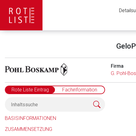
Details
GeloP
Firma
G. Pohl-Bo
Rote Liste Eintrag
Fachinformation
Aufruf einer exte
BASISINFORMATIONEN
ZUSAMMENSETZUNG
Der von Ihnen aufgeruf