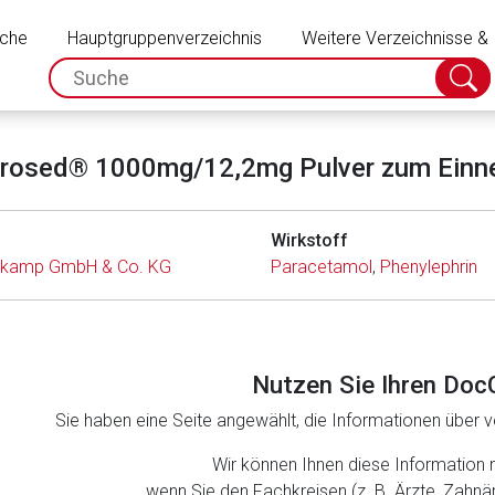
Schließen
uche
Hauptgruppenverzeichnis
Weitere Verzeichnisse &
spc.search.input.placeholder
Suche
absch
rosed® 1000mg/12,2mg Pulver zum Ein
Wirkstoff
skamp GmbH & Co. KG
Paracetamol
,
Phenylephrin
Nutzen Sie Ihren Doc
Sie haben eine Seite angewählt, die Informationen über ve
rnen Seite
Wir können Ihnen diese Information 
wenn Sie den Fachkreisen (z. B. Ärzte, Zahn
ene Link öffnet eine externe Web-Seite. Für die Inhalte der exter