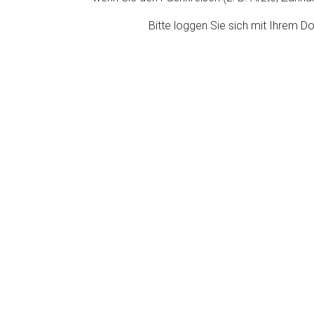
ich. Ebenso gelten dort ggf. andere Datenschutzbestimmungen.
Bitte loggen Sie sich mit Ihrem 
Zurück zur rote-