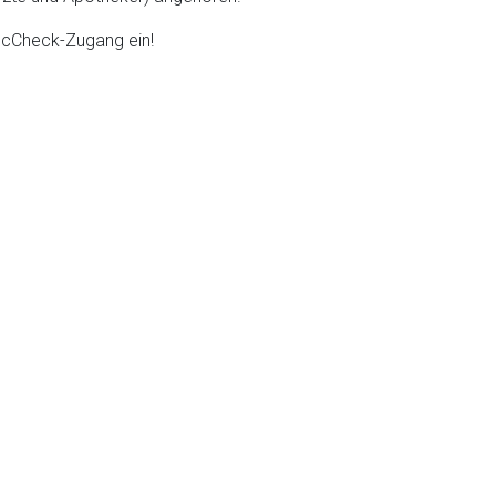
DocCheck-Zugang ein!
liste.de
Zur Seite