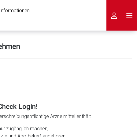
 Informationen
icken
nehmen
Check Login!
rschreibungspflichtige Arzneimittel enthält.
nur zugänglich machen,
ärzte und Apotheker) angehören.
nen Web-Seite ist deren