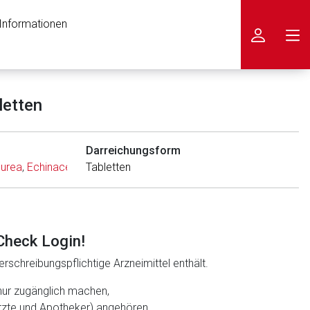
 Informationen
icken
letten
Darreichungsform
purea
,
Echinacea pallida
Tabletten
,
Lebensbaumspitzen
Check Login!
rschreibungspflichtige Arzneimittel enthält.
nur zugänglich machen,
ärzte und Apotheker) angehören.
nen Web-Seite ist deren