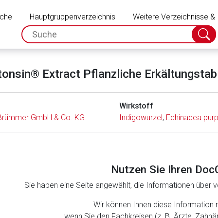
Schließen
uche
Hauptgruppenverzeichnis
Weitere Verzeichnisse &
spc.search.input.placeholder
Suche
absch
onsin® Extract Pflanzliche Erkältungstab
Wirkstoff
 Brümmer GmbH & Co. KG
Indigowurzel
,
Echinacea pur
Nutzen Sie Ihren Doc
Sie haben eine Seite angewählt, die Informationen über ve
rnen Seite
Wir können Ihnen diese Information 
wenn Sie den Fachkreisen (z. B. Ärzte, Zahn
ene Link öffnet eine externe Web-Seite. Für die Inhalte der exter