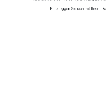
ich. Ebenso gelten dort ggf. andere Datenschutzbestimmungen.
Bitte loggen Sie sich mit Ihrem 
Zurück zur rote-