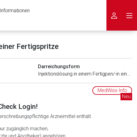
 Informationen
icken
iner Fertigspritze
Darreichungsform
Injektionslösung in einem Fertigpen/-in einer Fertigspritze
MedWiss-Info
Neu
Check Login!
rschreibungspflichtige Arzneimittel enthält.
nur zugänglich machen,
ärzte und Apotheker) angehören.