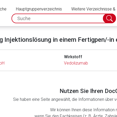
Schließen
uche
Hauptgruppenverzeichnis
Weitere Verzeichnisse &
spc.search.input.placeholder
Suche
absch
Injektionslösung in einem Fertigpen/-in e
Wirkstoff
bH
Vedolizumab
Nutzen Sie Ihren Doc
Sie haben eine Seite angewählt, die Informationen über ve
Wir können Ihnen diese Information 
wenn Sie den Fachkreisen (z. B. Ärzte, Zahn