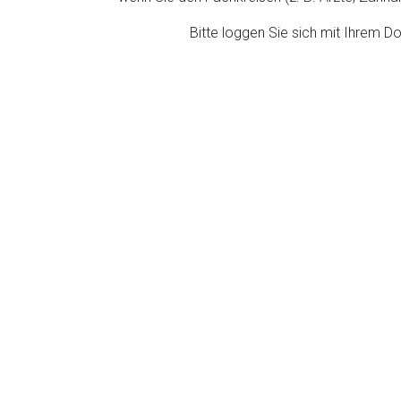
Bitte loggen Sie sich mit Ihrem 
rnen Seite
ene Link öffnet eine externe Web-Seite. Für die Inhalte der exter
ich. Ebenso gelten dort ggf. andere Datenschutzbestimmungen.
Zurück zur rote-