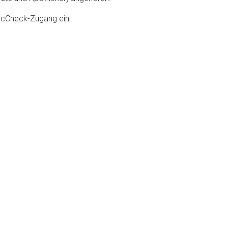
DocCheck-Zugang ein!
nen Web-Seite ist deren
liste.de
Zur Seite