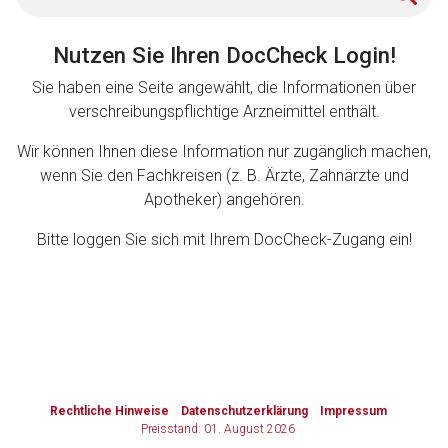
Zurück zur rote-liste.de
Zur Seite
Nutzen Sie Ihren DocCheck Login!
Sie haben eine Seite angewählt, die Informationen über
verschreibungspflichtige Arzneimittel enthält.
Wir können Ihnen diese Information nur zugänglich machen,
wenn Sie den Fachkreisen (z. B. Ärzte, Zahnärzte und
Apotheker) angehören.
Bitte loggen Sie sich mit Ihrem DocCheck-Zugang ein!
to-
top-
text
Rechtliche Hinweise
Datenschutzerklärung
Impressum
Preisstand: 01. August 2026