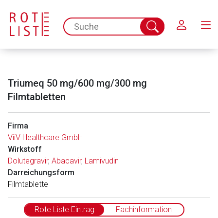
Schließen
spc.search.input.placeholder
Suche
abschicken
Triumeq 50 mg/600 mg/300 mg
Filmtabletten
Firma
ViiV Healthcare GmbH
Wirkstoff
Dolutegravir
,
Abacavir
,
Lamivudin
Darreichungsform
Filmtablette
Rote Liste Eintrag
Fachinformation