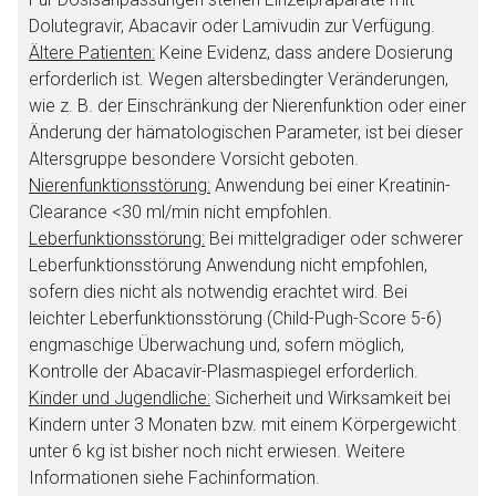
Seite. Für die Inhalte der externen Web-Seite ist deren
Dolutegravir, Abacavir oder Lamivudin zur Verfügung.
Betreiber verantwortlich. Ebenso gelten dort ggf. andere
Ältere Patienten:
Keine Evidenz, dass andere Dosierung
Datenschutzbestimmungen.
erforderlich ist. Wegen altersbedingter Veränderungen,
wie z. B. der Einschränkung der Nierenfunktion oder einer
Zurück zur rote-liste.de
Zur Seite
Änderung der hämatologischen Parameter, ist bei dieser
Altersgruppe besondere Vorsicht geboten.
Nierenfunktionsstörung:
Anwendung bei einer Kreatinin-
Clearance <30 ml/min nicht empfohlen.
Leberfunktionsstörung:
Bei mittelgradiger oder schwerer
Leberfunktionsstörung Anwendung nicht empfohlen,
sofern dies nicht als notwendig erachtet wird. Bei
leichter Leberfunktionsstörung (Child-Pugh-Score 5-6)
engmaschige Überwachung und, sofern möglich,
Kontrolle der Abacavir-Plasmaspiegel erforderlich.
Kinder und Jugendliche:
Sicherheit und Wirksamkeit bei
Kindern unter 3 Monaten bzw. mit einem Körpergewicht
unter 6 kg ist bisher noch nicht erwiesen. Weitere
Informationen siehe Fachinformation.