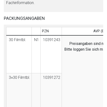
Fachinformation.
PACKUNGSANGABEN
PZN
AVP (EB
30 Filmtbl.
N1
10391243
Preisangaben sind nur 
Bitte loggen Sie sich mi
3×30 Filmtbl.
10391272