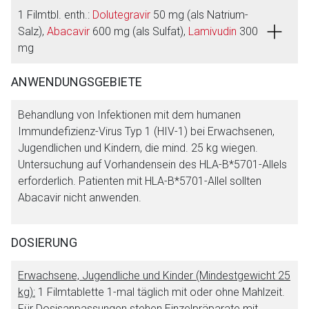
1 Filmtbl. enth.:
Dolutegravir
50 mg (als Natrium-
Salz),
Abacavir
600 mg (als Sulfat),
Lamivudin
300
mg
ANWENDUNGSGEBIETE
Behandlung von Infektionen mit dem humanen
Immundefizienz-Virus Typ 1 (HIV-1) bei Erwachsenen,
Jugendlichen und Kindern, die mind. 25 kg wiegen.
Untersuchung auf Vorhandensein des HLA-B*5701-Allels
erforderlich. Patienten mit HLA-B*5701-Allel sollten
Abacavir nicht anwenden.
DOSIERUNG
Aufruf einer externen Seite
Erwachsene, Jugendliche und Kinder (Mindestgewicht 25
kg):
1 Filmtablette 1-mal täglich mit oder ohne Mahlzeit.
Der von Ihnen aufgerufene Link öffnet eine externe Web-
Für Dosisanpassungen stehen Einzelpräparate mit