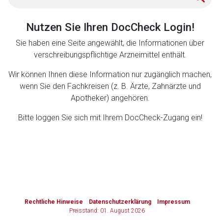
Zurück zur rote-liste.de
Zur Seite
Nutzen Sie Ihren DocCheck Login!
Sie haben eine Seite angewählt, die Informationen über
verschreibungspflichtige Arzneimittel enthält.
Wir können Ihnen diese Information nur zugänglich machen,
wenn Sie den Fachkreisen (z. B. Ärzte, Zahnärzte und
Apotheker) angehören.
Bitte loggen Sie sich mit Ihrem DocCheck-Zugang ein!
to-
top-
text
Rechtliche Hinweise
Datenschutzerklärung
Impressum
Preisstand: 01. August 2026