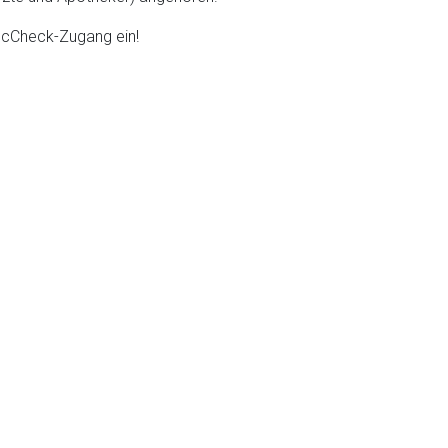
DocCheck-Zugang ein!
nen Web-Seite ist deren
liste.de
Zur Seite