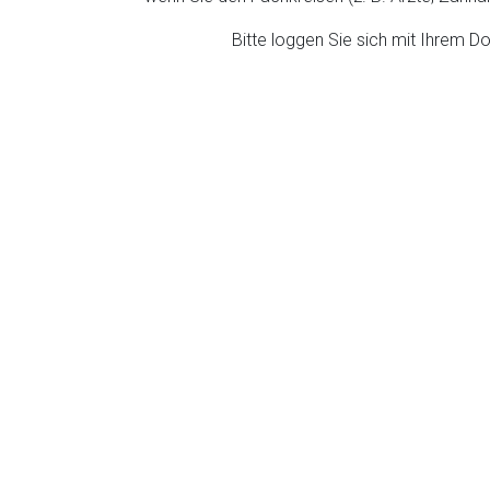
Bitte loggen Sie sich mit Ihrem 
rnen Seite
ene Link öffnet eine externe Web-Seite. Für die Inhalte der exter
ich. Ebenso gelten dort ggf. andere Datenschutzbestimmungen.
Zurück zur rote-