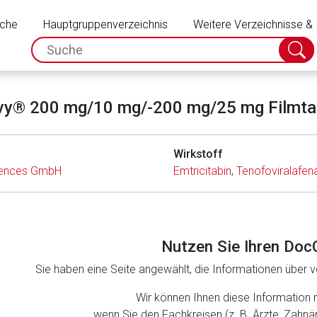
Schließen
uche
Hauptgruppenverzeichnis
Weitere Verzeichnisse &
spc.search.input.placeholder
Suche
absch
y® 200 mg/10 mg/-200 mg/25 mg Filmta
Wirkstoff
iences GmbH
Emtricitabin
,
Tenofoviralafen
Nutzen Sie Ihren Doc
Sie haben eine Seite angewählt, die Informationen über ve
Wir können Ihnen diese Information 
wenn Sie den Fachkreisen (z. B. Ärzte, Zahn