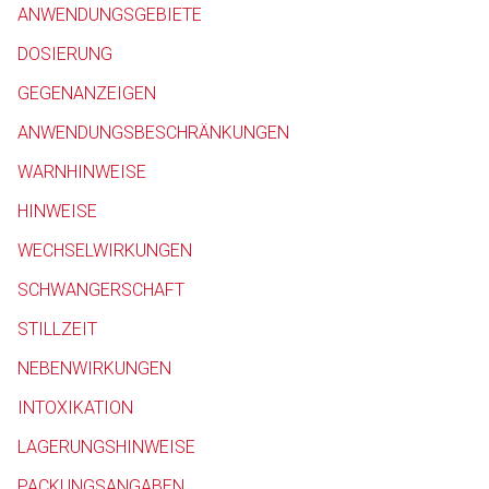
ANWENDUNGSGEBIETE
DOSIERUNG
GEGENANZEIGEN
ANWENDUNGSBESCHRÄNKUNGEN
WARNHINWEISE
Aufruf einer exte
HINWEISE
WECHSELWIRKUNGEN
Der von Ihnen aufgeruf
SCHWANGERSCHAFT
Betreiber verantwortl
STILLZEIT
NEBENWIRKUNGEN
INTOXIKATION
LAGERUNGSHINWEISE
PACKUNGSANGABEN