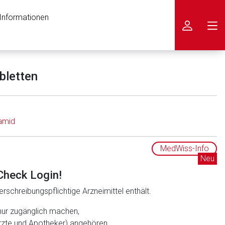
 Informationen
icken
bletten
amid
MedWiss-Info
Neu
Check Login!
rschreibungspflichtige Arzneimittel enthält.
nur zugänglich machen,
ärzte und Apotheker) angehören.