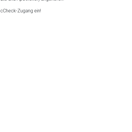
DocCheck-Zugang ein!
liste.de
Zur Seite