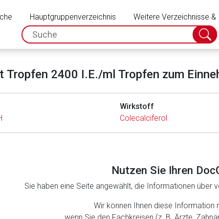
Schließen
uche
Hauptgruppenverzeichnis
Weitere Verzeichnisse &
spc.search.input.placeholder
Suche
absch
t Tropfen 2400 I.E./ml Tropfen zum Einn
Wirkstoff
H
Colecalciferol
Nutzen Sie Ihren Doc
Sie haben eine Seite angewählt, die Informationen über ve
rnen Seite
Wir können Ihnen diese Information 
wenn Sie den Fachkreisen (z. B. Ärzte, Zahn
ene Link öffnet eine externe Web-Seite. Für die Inhalte der exter