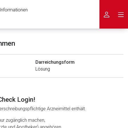
 Informationen
icken
ehmen
Darreichungsform
Lösung
Check Login!
rschreibungspflichtige Arzneimittel enthält.
nur zugänglich machen,
ärzte und Apotheker) angehören.
nen Web-Seite ist deren