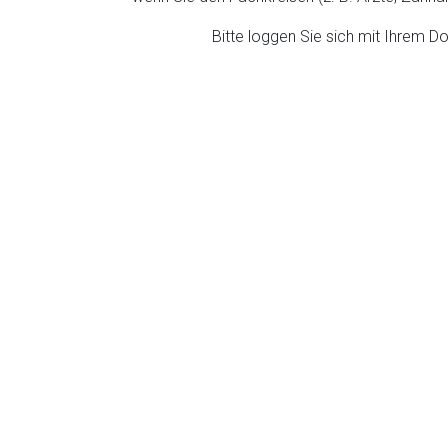
ich. Ebenso gelten dort ggf. andere Datenschutzbestimmungen.
Bitte loggen Sie sich mit Ihrem 
Zurück zur rote-