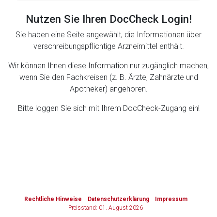
Nutzen Sie Ihren DocCheck Login!
Zurück zur rote-liste.de
Zur Seite
Sie haben eine Seite angewählt, die Informationen über
verschreibungspflichtige Arzneimittel enthält.
Wir können Ihnen diese Information nur zugänglich machen,
wenn Sie den Fachkreisen (z. B. Ärzte, Zahnärzte und
Apotheker) angehören.
Bitte loggen Sie sich mit Ihrem DocCheck-Zugang ein!
to-
top-
text
Rechtliche Hinweise
Datenschutzerklärung
Impressum
Preisstand: 01. August 2026