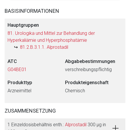
BASISINFORMATIONEN
Hauptgruppen
81. Urologika und Mittel zur Behandlung der
Hyperkaliämie und Hyperphosphatämie
81.2.B.3.1.1. Alprostadil
ATC
Abgabebestimmungen
G04BE01
verschreibungspflichtig
Produkttyp
Produkteigenschaft
Arzneimittel
Chemisch
ZUSAMMENSETZUNG
1 Einzeldosisbehältnis enth.:
Alprostadil
300 µg in