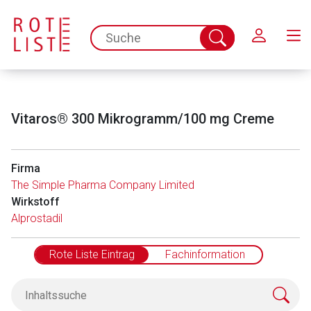
Schließen
spc.search.input.placeholder
Suche
abschicken
Vitaros® 300 Mikrogramm/100 mg Creme
Firma
The Simple Pharma Company Limited
Wirkstoff
Alprostadil
Rote Liste Eintrag
Fachinformation