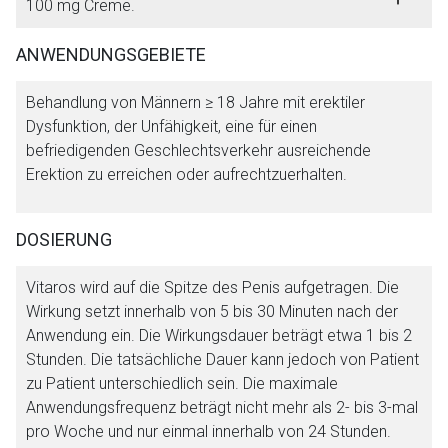
100 mg Creme.
ANWENDUNGSGEBIETE
Behandlung von Männern ≥ 18 Jahre mit erektiler
Dysfunktion, der Unfähigkeit, eine für einen
befriedigenden Geschlechtsverkehr ausreichende
Erektion zu erreichen oder aufrechtzuerhalten.
DOSIERUNG
Aufruf einer externen Seite
Vitaros wird auf die Spitze des Penis aufgetragen. Die
Wirkung setzt innerhalb von 5 bis 30 Minuten nach der
Anwendung ein. Die Wirkungsdauer beträgt etwa 1 bis 2
Der von Ihnen aufgerufene Link öffnet eine externe Web-
Stunden. Die tatsächliche Dauer kann jedoch von Patient
Seite. Für die Inhalte der externen Web-Seite ist deren
zu Patient unterschiedlich sein. Die maximale
Betreiber verantwortlich. Ebenso gelten dort ggf. andere
Anwendungsfrequenz beträgt nicht mehr als 2- bis 3-mal
Datenschutzbestimmungen.
pro Woche und nur einmal innerhalb von 24 Stunden.