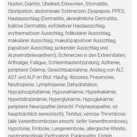
Husten; Diarrhö, Übelkeit, Erbrechen, Stomatitis,
Obstipation, abdominale Schmerzen, Dyspepsie; PPES,
Hautausschlag (Dermatitis, akneähnliche Dermatitis,
bullöse Dermatitis, exfoliativer Hautausschlag,
erythematöser Ausschlag, follikulärer Ausschlag,
makulärer Ausschlag, makulopapulöser Ausschlag,
papulöser Ausschlag, juckender Ausschlag und
Arzneimittelexanthem); Schmerzen in den Extremitäten,
Arthralgie; Fatigue, Schleimhautentzündung, Asthenie,
periphere Ödeme; Gewichtsabnahme, Anstieg von ALT,
AST und ALP im Blut. Häufig: Abszess, Pneumonie;
Neutropenie, Lymphopenie; Dehydratation,
Hypophosphatämie, Hyponatriämie, Hyperkaliämie,
Hyperbilirubinämie, Hyperglykämie, Hypoglykämie;
periphere Neuropathie (einschl. Polyneuropathie; ist
hauptsächlich sensorisch); Tinnitus; venöse Thrombose
(alle Venenthrombosen einschl. tiefer Venenthrombose),
Hypotonie, Embolie; Lungenembolie, allergische Rhinitis;
gastrointestinale Perforation, Pankreatitis, Fisteln,