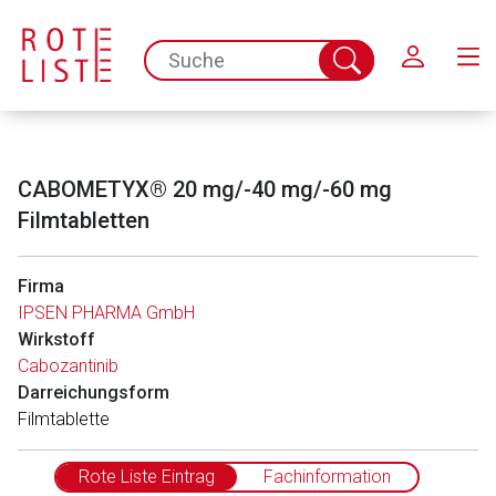
Schließen
spc.search.input.placeholder
Suche
abschicken
CABOMETYX® 20 mg/-40 mg/-60 mg
Filmtabletten
Firma
IPSEN PHARMA GmbH
Wirkstoff
Cabozantinib
Darreichungsform
Filmtablette
Rote Liste Eintrag
Fachinformation