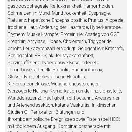
gastroösophageale Refluxkrankheit, Hämorrhoiden,
Schmerzen im Mund, Mundtrockenheit, Dysphagie,
Flatulenz; hepatische Enzephalopathie; Pruritus, Alopezie,
trockene Haut, Änderung der Haarfarbe, Hyperkeratose,
Erythem; Muskelkrämpfe; Proteinurie; Anstieg von GGT,
Kreatinin, Amylase, Lipase, Cholesterin, Triglyceride
erhöht, Leukozytenzahl erniedrigt. Gelegentlich: Krämpfe,
Schlaganfall, PRES; akuter Myokardinfarkt,
Herzinsuffizienz; hypertensive Krise, arterielle
Thrombose, arterielle Embolie; Pneumothorax;
Glossodynie; cholestatische Hepatitis;
Kieferosteonekrose; Wundheilungsstörungen
(verzögerte Heilung, Komplikation an der Inzisionsstelle,
Wunddehiszenz). Häufigkeit nicht bekannt: Aneurysmen
und Arteriendissektion; kutane Vaskulitis. In klinischen
Studien GI-Perforation, Blutungen und
thromboembolische Ereignisse sowie Fisteln (bei HCC)
mit tödlichem Ausgang. Kombinationstherapie mit