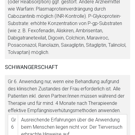
(oder Reabsorption) ggf. gestört. Andere Arzneimittel
wie Warfarin: Plasmaproteinverdrängung durch
Cabozantinib möglich (INR-Kontrolle). P-Glykoprotein-
Substrate: erhöhte Konzentration von P-gp-Substraten
(wie z. B. Fexofenadin, Aliskiren, Ambrisentan,
Dabigatranetexilat, Digoxin, Colchicin, Maraviroc,
Posaconazol, Ranolazin, Saxagliptin, Sitagliptin, Talinolol,
Tolvaptan) möglich.
SCHWANGERSCHAFT
Gr 6
. Anwendung nur, wenn eine Behandlung aufgrund
des klinischen Zustandes der Frau erforderlich ist. Alle
Patienten inkl. deren Partner/innen müssen während der
Therapie und für mind. 4 Monate nach Therapieende
effektive Empfängnisverhütungsmethoden anwenden.
Gr
Ausreichende Erfahrungen über die Anwendung
6
beim Menschen liegen nicht vor. Der Tierversuch
erbrachte Hinweise auf