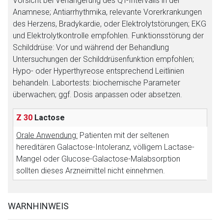
Vorsicht bei Verlängerung des QT-Intervalls in der
Anamnese; Antiarrhythmika, relevante Vorerkrankungen
des Herzens, Bradykardie, oder Elektrolytstörungen; EKG
Der von Ihnen aufgerufene Link öffnet eine externe Web-
und Elektrolytkontrolle empfohlen. Funktionsstörung der
Seite. Für die Inhalte der externen Web-Seite ist deren
Schilddrüse: Vor und während der Behandlung
Betreiber verantwortlich. Ebenso gelten dort ggf. andere
Untersuchungen der Schilddrüsenfunktion empfohlen;
Datenschutzbestimmungen.
Hypo- oder Hyperthyreose entsprechend Leitlinien
behandeln. Labortests: biochemische Parameter
Zurück zur rote-liste.de
Zur Seite
überwachen; ggf. Dosis anpassen oder absetzen.
Z 30
Lactose
Orale Anwendung:
Patienten mit der seltenen
hereditären Galactose-Intoleranz, völligem Lactase-
Mangel oder Glucose-Galactose-Malabsorption
sollten dieses Arzneimittel nicht einnehmen.
WARNHINWEIS