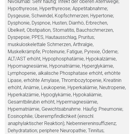
Nivolumab: Sehr häufig: Infekt der oberen Atemwege;
Hypothyreose, Hyperthyreose; Appetitabnahme;
Dysgeusie, Schwindel, Kopfschmerzen; Hypertonie;
Dysphonie, Dyspnoe, Husten; Diarrhö, Erbrechen,
Übelkeit, Obstipation, Stomatitis, Bauchschmerzen,
Dyspepsie; PPES, Hautausschlag, Pruritus;
muskuloskelettale Schmerzen, Arthralgie,
Muskelkrämpfe; Proteinurie; Fatigue, Pyrexie, Ödeme;
ALT/AST erhöht, Hypophosphatämie, Hypokalzämie,
Hypomagnesiämie, Hyponatriämie, Hyperglykämie,
Lymphopenie, alkalische Phosphatase erhöht, erhöhte
Lipase, erhöhte Amylase, Thrombozytopenie, Kreatinin
erhöht, Anämie, Leukopenie, Hyperkaliämie, Neutropenie,
Hyperkalzämie, Hypoglykämie, Hypokaliämie,
Gesamtbilirubin erhöht, Hypermagnesiämie,
Hypernatriämie, Gewichtsabnahme. Häufig: Pneumonie;
Eosinophilie; Überempfindlichkeit (einschl.
anaphylaktischer Reaktion); Nebenniereninsuffizienz;
Dehydratation; periphere Neuropathie; Tinnitus;