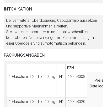
INTOXIKATION
Bei vermuteter Überdosierung Cabozantinib aussetzen
und supportive Maßnahmen einleiten.
Stoffwechselparameter mind. 1-mal wöchentlich
kontrollieren. Nebenwirkungen im Zusammenhang mit
einer Überdosierung symptomatisch behandeln.
PACKUNGSANGABEN
PZN
1 Flasche mit 30 Tbl. 20 mg
N1
12358008
Preisan
Bitte logg
1 Flasche mit 30 Tbl. 40 mg
N1
12358020