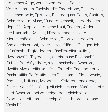
trockenes Auge, verschwommenes Sehen;
Vorhofflimmern, Tachykardie; Thrombose; Pneumonitis,
Lungenembolie, Epistaxis, Pleuraerguss; Colitis, Gastritis,
Schmerzen im Mund, Mundtrockenheit, Hämorrhoiden;
Hepatitis; Alopezie, trockene Haut, Erythem, Änderung
der Haarfarbe; Arthritis; Nierenversagen, akute
Nierenschädigung; Schmerzen, Thoraxschmerzen;
Cholesterin erhöht, Hypertriglyzeridämie. Gelegentlich:
Infusionsbedingte Überempfindlichkeitsreaktion;
Hypophysitis, Thyreoiditis; autoimmune Enzephalitis,
Guillain-Barré Syndrom, myasthenisches Syndrom;
Uveitis; Myokarditis; arterielle Embolie; Pneumothorax;
Pankreatitis, Perforation des Dünndarms, Glossodynie;
Psoriasis, Urtikaria; Myopathie, Kieferosteonekrose,
Fisteln; Nephritis. Häufigkeit nicht bekannt: Vanishing-bile-
duct-Syndrom (bei vorheriger oder gleichzeitiger
Exposition mit Immuncheckpoint-Inhibitoren); kutane
Vaskulitis.