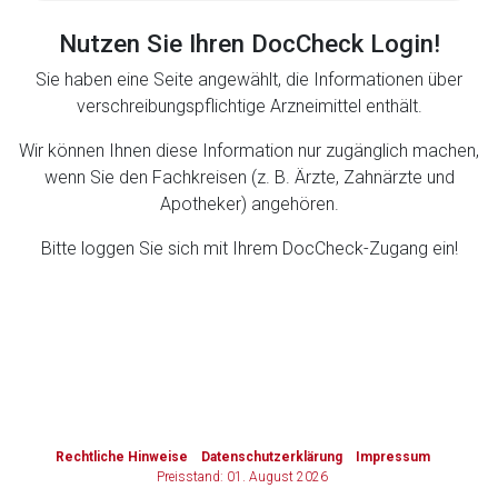
Nutzen Sie Ihren DocCheck Login!
Zurück zur rote-liste.de
Zur Seite
Sie haben eine Seite angewählt, die Informationen über
verschreibungspflichtige Arzneimittel enthält.
Wir können Ihnen diese Information nur zugänglich machen,
wenn Sie den Fachkreisen (z. B. Ärzte, Zahnärzte und
Apotheker) angehören.
Bitte loggen Sie sich mit Ihrem DocCheck-Zugang ein!
to-
top-
text
Rechtliche Hinweise
Datenschutzerklärung
Impressum
Preisstand: 01. August 2026