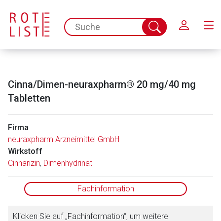
Schließen
spc.search.input.placeholder
Suche
abschicken
Cinna/Dimen-neuraxpharm® 20 mg/40 mg
Tabletten
Firma
neuraxpharm Arzneimittel GmbH
Aufruf einer externen Seite
Wirkstoff
Cinnarizin
,
Dimenhydrinat
Der von Ihnen aufgerufene Link öffnet eine externe Web-
Seite. Für die Inhalte der externen Web-Seite ist deren
Fachinformation
Betreiber verantwortlich. Ebenso gelten dort ggf. andere
Datenschutzbestimmungen.
Klicken Sie auf „Fachinformation“, um weitere