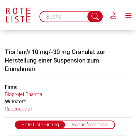
Schließen
spc.search.input.placeholder
Suche
abschicken
Tiorfan® 10 mg/-30 mg Granulat zur
Herstellung einer Suspension zum
Einnehmen
Firma
Aufruf einer externen Seite
Bioprojet Pharma
Wirkstoff
Der von Ihnen aufgerufene Link öffnet eine externe Web-
Racecadotril
Seite. Für die Inhalte der externen Web-Seite ist deren
Betreiber verantwortlich. Ebenso gelten dort ggf. andere
Rote Liste Eintrag
Fachinformation
Datenschutzbestimmungen.