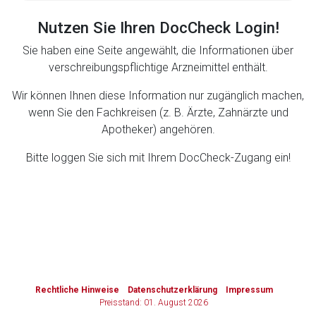
Nutzen Sie Ihren DocCheck Login!
Zurück zur rote-liste.de
Zur Seite
Sie haben eine Seite angewählt, die Informationen über
verschreibungspflichtige Arzneimittel enthält.
Wir können Ihnen diese Information nur zugänglich machen,
wenn Sie den Fachkreisen (z. B. Ärzte, Zahnärzte und
Apotheker) angehören.
Bitte loggen Sie sich mit Ihrem DocCheck-Zugang ein!
to-
top-
text
Rechtliche Hinweise
Datenschutzerklärung
Impressum
Preisstand: 01. August 2026