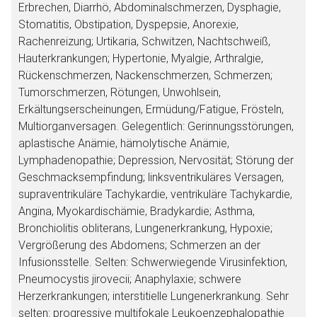
Erbrechen, Diarrhö, Abdominalschmerzen, Dysphagie,
Stomatitis, Obstipation, Dyspepsie, Anorexie,
Rachenreizung; Urtikaria, Schwitzen, Nachtschweiß,
Hauterkrankungen; Hypertonie, Myalgie, Arthralgie,
Rückenschmerzen, Nackenschmerzen, Schmerzen;
Tumorschmerzen, Rötungen, Unwohlsein,
Erkältungserscheinungen, Ermüdung/Fatigue, Frösteln,
Multiorganversagen. Gelegentlich: Gerinnungsstörungen,
aplastische Anämie, hämolytische Anämie,
Lymphadenopathie; Depression, Nervosität; Störung der
Geschmacksempfindung; linksventrikuläres Versagen,
supraventrikuläre Tachykardie, ventrikuläre Tachykardie,
Angina, Myokardischämie, Bradykardie; Asthma,
Bronchiolitis obliterans, Lungenerkrankung, Hypoxie;
Vergrößerung des Abdomens; Schmerzen an der
Infusionsstelle. Selten: Schwerwiegende Virusinfektion,
Pneumocystis jirovecii; Anaphylaxie; schwere
Herzerkrankungen; interstitielle Lungenerkrankung. Sehr
selten: progressive multifokale Leukoenzephalopathie