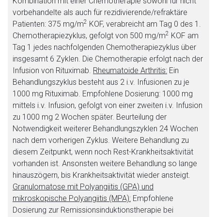
Kombination mit einer Chemotherapie sowohl für nicht
vorbehandelte als auch für rezidivierende/refraktäre
2
Patienten: 375 mg/m
KOF, verabreicht am Tag 0 des 1.
2
Chemotherapiezyklus, gefolgt von 500 mg/m
KOF am
Tag 1 jedes nachfolgenden Chemotherapiezyklus über
insgesamt 6 Zyklen. Die Chemotherapie erfolgt nach der
Infusion von Rituximab.
Rheumatoide Arthritis:
Ein
Behandlungszyklus besteht aus 2 i.v. Infusionen zu je
1000 mg Rituximab. Empfohlene Dosierung: 1000 mg
mittels i.v. Infusion, gefolgt von einer zweiten i.v. Infusion
zu 1000 mg 2 Wochen später. Beurteilung der
Notwendigkeit weiterer Behandlungszyklen 24 Wochen
nach dem vorherigen Zyklus. Weitere Behandlung zu
diesem Zeitpunkt, wenn noch Rest-Krankheitsaktivität
vorhanden ist. Ansonsten weitere Behandlung so lange
hinauszögern, bis Krankheitsaktivität wieder ansteigt.
Granulomatose mit Polyangiitis (GPA) und
mikroskopische Polyangiitis (MPA):
Empfohlene
Dosierung zur Remissionsinduktionstherapie bei