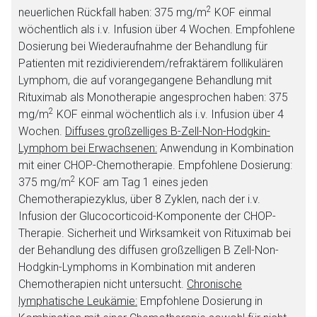
2
neuerlichen Rückfall haben: 375 mg/m
KOF einmal
wöchentlich als i.v. Infusion über 4 Wochen. Empfohlene
Dosierung bei Wiederaufnahme der Behandlung für
Patienten mit rezidivierendem/refraktärem follikulären
Lymphom, die auf vorangegangene Behandlung mit
Rituximab als Monotherapie angesprochen haben: 375
2
mg/m
KOF einmal wöchentlich als i.v. Infusion über 4
Wochen.
Diffuses großzelliges B-Zell-Non-Hodgkin-
Lymphom bei Erwachsenen:
Anwendung in Kombination
mit einer CHOP-Chemotherapie. Empfohlene Dosierung:
2
375 mg/m
KOF am Tag 1 eines jeden
Chemotherapiezyklus, über 8 Zyklen, nach der i.v.
Infusion der Glucocorticoid-Komponente der CHOP-
Therapie. Sicherheit und Wirksamkeit von Rituximab bei
der Behandlung des diffusen großzelligen B Zell-Non-
Hodgkin-Lymphoms in Kombination mit anderen
Chemotherapien nicht untersucht.
Chronische
lymphatische Leukämie:
Empfohlene Dosierung in