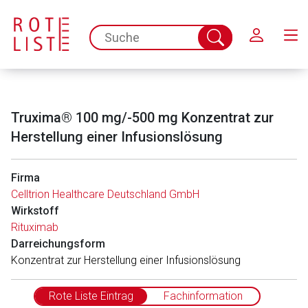
Schließen
spc.search.input.placeholder
Suche
abschicken
Truxima® 100 mg/-500 mg Konzentrat zur
Herstellung einer Infusionslösung
Firma
Celltrion Healthcare Deutschland GmbH
Wirkstoff
Rituximab
Darreichungsform
Konzentrat zur Herstellung einer Infusionslösung
Rote Liste Eintrag
Fachinformation