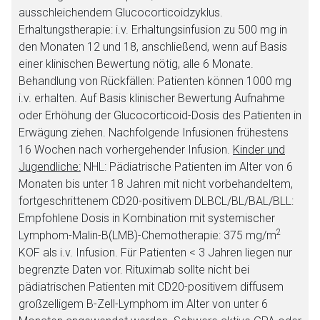
ausschleichendem Glucocorticoidzyklus.
Erhaltungstherapie: i.v. Erhaltungsinfusion zu 500 mg in
den Monaten 12 und 18, anschließend, wenn auf Basis
einer klinischen Bewertung nötig, alle 6 Monate.
Behandlung von Rückfällen: Patienten können 1000 mg
i.v. erhalten. Auf Basis klinischer Bewertung Aufnahme
oder Erhöhung der Glucocorticoid-Dosis des Patienten in
Erwägung ziehen. Nachfolgende Infusionen frühestens
16 Wochen nach vorhergehender Infusion.
Kinder und
Jugendliche:
NHL
: Pädiatrische Patienten im Alter von 6
Monaten bis unter 18 Jahren mit nicht vorbehandeltem,
fortgeschrittenem CD20-positivem DLBCL/BL/BAL/BLL:
Empfohlene Dosis in Kombination mit systemischer
2
Lymphom-Malin-B(LMB)-Chemotherapie: 375 mg/m
KOF als i.v. Infusion. Für Patienten < 3 Jahren liegen nur
begrenzte Daten vor. Rituximab sollte nicht bei
pädiatrischen Patienten mit CD20-positivem diffusem
großzelligem B-Zell-Lymphom im Alter von unter 6