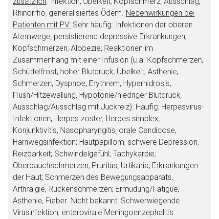
zusätzlich
: Infektion, Übelkeit, Kopfschmerz, Ausschlag,
Rhinorrhö, generalisiertes Ödem.
Nebenwirkungen bei
Patienten mit PV:
Sehr häufig: Infektionen der oberen
Atemwege; persistierend depressive Erkrankungen;
Kopfschmerzen; Alopezie; Reaktionen im
Zusammenhang mit einer Infusion (u.a. Kopfschmerzen,
Schüttelfrost, hoher Blutdruck, Übelkeit, Asthenie,
Schmerzen, Dyspnoe, Erythrem, Hyperhidrosis,
Flush/Hitzewallung, Hypotonie/niedriger Blutdruck,
Ausschlag/Ausschlag mit Juckreiz). Häufig: Herpesvirus-
Infektionen, Herpes zoster, Herpes simplex,
Konjunktivitis, Nasopharyngitis, orale Candidose,
Harnwegsinfektion; Hautpapillom; schwere Depression,
Reizbarkeit; Schwindelgefühl; Tachykardie;
Oberbauchschmerzen; Pruritus, Urtikaria, Erkrankungen
der Haut; Schmerzen des Bewegungsapparats,
Arthralgie, Rückenschmerzen; Ermüdung/Fatigue,
Asthenie, Fieber. Nicht bekannt: Schwerwiegende
Virusinfektion, enterovirale Meningoenzephalitis.