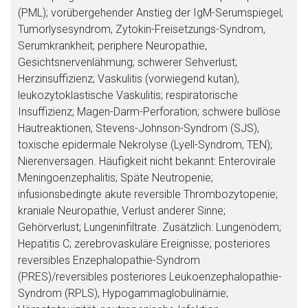
(PML); vorübergehender Anstieg der IgM-Serumspiegel;
Tumorlysesyndrom, Zytokin-Freisetzungs-Syndrom,
Serumkrankheit; periphere Neuropathie,
Gesichtsnervenlähmung; schwerer Sehverlust;
Herzinsuffizienz; Vaskulitis (vorwiegend kutan),
leukozytoklastische Vaskulitis; respiratorische
Insuffizienz; Magen-Darm-Perforation; schwere bullöse
Hautreaktionen, Stevens-Johnson-Syndrom (SJS),
toxische epidermale Nekrolyse (Lyell-Syndrom, TEN);
Nierenversagen. Häufigkeit nicht bekannt: Enterovirale
Meningoenzephalitis; Späte Neutropenie;
infusionsbedingte akute reversible Thrombozytopenie;
kraniale Neuropathie, Verlust anderer Sinne;
Gehörverlust; Lungeninfiltrate. Zusätzlich: Lungenödem;
Hepatitis C; zerebrovaskuläre Ereignisse; posteriores
reversibles Enzephalopathie-Syndrom
(PRES)/reversibles posteriores Leukoenzephalopathie-
Syndrom (RPLS), Hypogammaglobulinämie;