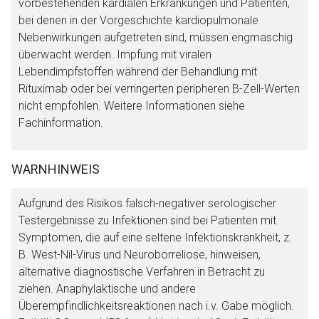
vorbestehenden kardialen Erkrankungen und Patienten,
bei denen in der Vorgeschichte kardiopulmonale
Nebenwirkungen aufgetreten sind, müssen engmaschig
überwacht werden. Impfung mit viralen
Lebendimpfstoffen während der Behandlung mit
Rituximab oder bei verringerten peripheren B-Zell-Werten
nicht empfohlen. Weitere Informationen siehe
Fachinformation.
Aufruf einer externen Seite
WARNHINWEIS
Aufgrund des Risikos falsch-negativer serologischer
Der von Ihnen aufgerufene Link öffnet eine externe Web-
Testergebnisse zu Infektionen sind bei Patienten mit
Seite. Für die Inhalte der externen Web-Seite ist deren
Symptomen, die auf eine seltene Infektionskrankheit, z.
Betreiber verantwortlich. Ebenso gelten dort ggf. andere
B. West-Nil-Virus und Neuroborreliose, hinweisen,
Datenschutzbestimmungen.
alternative diagnostische Verfahren in Betracht zu
ziehen. Anaphylaktische und andere
Zurück zur rote-liste.de
Zur Seite
Überempfindlichkeitsreaktionen nach i.v. Gabe möglich.