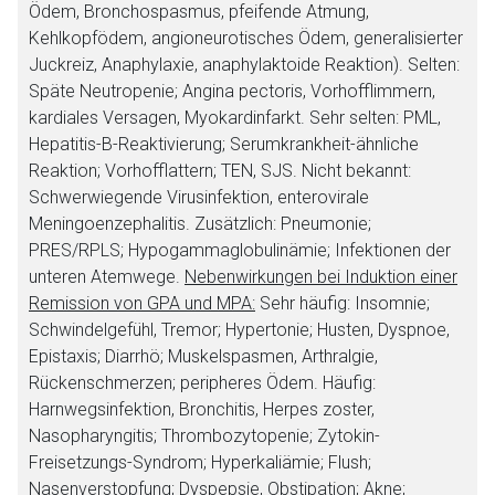
Ödem, Bronchospasmus, pfeifende Atmung,
Kehlkopfödem, angioneurotisches Ödem, generalisierter
Juckreiz, Anaphylaxie, anaphylaktoide Reaktion). Selten:
Späte Neutropenie; Angina pectoris, Vorhofflimmern,
kardiales Versagen, Myokardinfarkt. Sehr selten: PML,
Hepatitis-B-Reaktivierung; Serumkrankheit-ähnliche
Reaktion; Vorhofflattern; TEN, SJS. Nicht bekannt:
Schwerwiegende Virusinfektion, enterovirale
Meningoenzephalitis. Zusätzlich: Pneumonie;
PRES/RPLS; Hypogammaglobulinämie; Infektionen der
unteren Atemwege.
Nebenwirkungen bei Induktion einer
Remission von GPA und MPA:
Sehr häufig: Insomnie;
Schwindelgefühl, Tremor; Hypertonie; Husten, Dyspnoe,
Epistaxis; Diarrhö; Muskelspasmen, Arthralgie,
Rückenschmerzen; peripheres Ödem. Häufig:
Harnwegsinfektion, Bronchitis, Herpes zoster,
Nasopharyngitis; Thrombozytopenie; Zytokin-
Freisetzungs-Syndrom; Hyperkaliämie; Flush;
Nasenverstopfung; Dyspepsie, Obstipation; Akne;