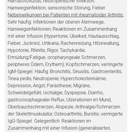
Hämatotoxizität, neutropenische Infektion,
Harnwegsinfektion, sensorische Störung, Fieber.
Nebenwirkungen bei Patienten mit rheumatoider Arthritis:
Sehr häufig: Infektionen der oberen Atemwege,
Harnwegsinfektionen; Reaktionen im Zusammenhang
mit einer Infusion (Hypertonie, Übelkeit, Hautausschlag,
Fieber, Juckreiz, Urtikaria, Rachenreizung, Hitzewallung,
Hypotonie, Rhinitis, Rigor, Tachykardie,
Ermüdung/Fatigue, oropharyngeale Schmerzen,
peripheres Ödem, Erythem); Kopfschmerzen; verringerte
IgM-Spiegel. Häufig: Bronchitis, Sinusitis, Gastroenteritis,
Tinea pedis; Neutropenie; Hypercholesterinämie;
Depression, Angst; Parästhesie, Migräne,
Schwindelgefühl, Ischialgie; Dyspepsie, Diarrhö,
gastroösophagealer Reflux, Ulzerationen im Mund,
Oberbauchschmerzen; Alopezie; Arthralgie/Schmerzen
der Skelettmuskulatur, Osteoarthritis, Bursitis; verringerte
IgG-Spiegel. Gelegentlich: Reaktionen im
Zusammenhang mit einer Infusion (generalisiertes