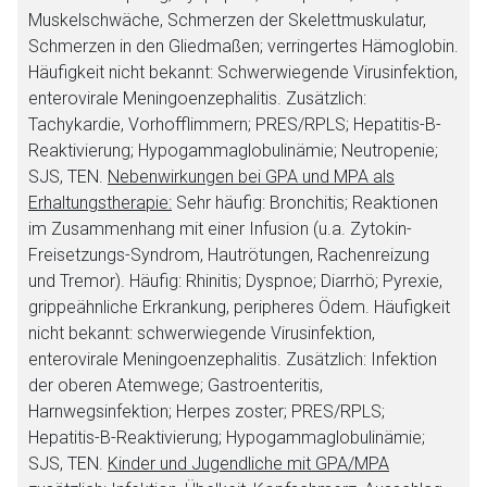
Muskelschwäche, Schmerzen der Skelettmuskulatur,
Schmerzen in den Gliedmaßen; verringertes Hämoglobin.
Häufigkeit nicht bekannt: Schwerwiegende Virusinfektion,
enterovirale Meningoenzephalitis. Zusätzlich:
Tachykardie, Vorhofflimmern; PRES/RPLS; Hepatitis-B-
Reaktivierung; Hypogammaglobulinämie; Neutropenie;
SJS, TEN.
Nebenwirkungen bei GPA und MPA als
Erhaltungstherapie:
Sehr häufig: Bronchitis; Reaktionen
im Zusammenhang mit einer Infusion (u.a. Zytokin-
Freisetzungs-Syndrom, Hautrötungen, Rachenreizung
und Tremor). Häufig: Rhinitis; Dyspnoe; Diarrhö; Pyrexie,
grippeähnliche Erkrankung, peripheres Ödem. Häufigkeit
nicht bekannt: schwerwiegende Virusinfektion,
enterovirale Meningoenzephalitis. Zusätzlich: Infektion
der oberen Atemwege; Gastroenteritis,
Harnwegsinfektion; Herpes zoster; PRES/RPLS;
Hepatitis-B-Reaktivierung; Hypogammaglobulinämie;
SJS, TEN.
Kinder und Jugendliche mit GPA/MPA