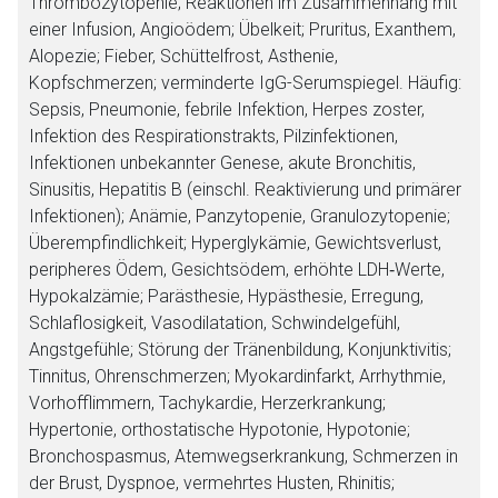
Thrombozytopenie; Reaktionen im Zusammenhang mit
einer Infusion, Angioödem; Übelkeit; Pruritus, Exanthem,
Alopezie; Fieber, Schüttelfrost, Asthenie,
Kopfschmerzen; verminderte IgG-Serumspiegel. Häufig:
Sepsis, Pneumonie, febrile Infektion, Herpes zoster,
Infektion des Respirationstrakts, Pilzinfektionen,
Infektionen unbekannter Genese, akute Bronchitis,
Sinusitis, Hepatitis B (einschl. Reaktivierung und primärer
Infektionen); Anämie, Panzytopenie, Granulozytopenie;
Überempfindlichkeit; Hyperglykämie, Gewichtsverlust,
peripheres Ödem, Gesichtsödem, erhöhte LDH‑Werte,
Hypokalzämie; Parästhesie, Hypästhesie, Erregung,
Schlaflosigkeit, Vasodilatation, Schwindelgefühl,
Angstgefühle; Störung der Tränenbildung, Konjunktivitis;
Tinnitus, Ohrenschmerzen; Myokardinfarkt, Arrhythmie,
Vorhofflimmern, Tachykardie, Herzerkrankung;
Hypertonie, orthostatische Hypotonie, Hypotonie;
Bronchospasmus, Atemwegserkrankung, Schmerzen in
der Brust, Dyspnoe, vermehrtes Husten, Rhinitis;