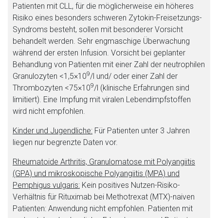
Patienten mit CLL, für die möglicherweise ein höheres
Risiko eines besonders schweren Zytokin-Freisetzungs-
Syndroms besteht, sollen mit besonderer Vorsicht
behandelt werden. Sehr engmaschige Überwachung
während der ersten Infusion. Vorsicht bei geplanter
Behandlung von Patienten mit einer Zahl der neutrophilen
9
Granulozyten <1,5×10
/l und/ oder einer Zahl der
9
Thrombozyten <75×10
/l (klinische Erfahrungen sind
limitiert). Eine Impfung mit viralen Lebendimpfstoffen
wird nicht empfohlen.
Kinder und Jugendliche:
Für Patienten unter 3 Jahren
liegen nur begrenzte Daten vor.
Rheumatoide Arthritis, Granulomatose mit Polyangiitis
(GPA) und mikroskopische Polyangiitis (MPA) und
Pemphigus vulgaris:
Kein positives Nutzen-Risiko-
Verhältnis für Rituximab bei Methotrexat (MTX)-naiven
Patienten: Anwendung nicht empfohlen. Patienten mit