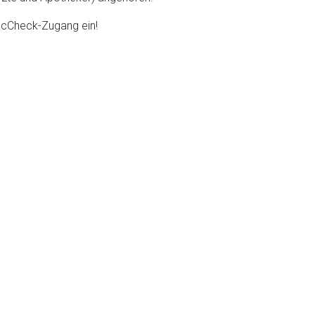
DocCheck-Zugang ein!
liste.de
Zur Seite