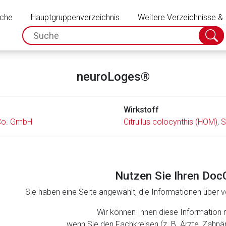
Schließen
uche
Hauptgruppenverzeichnis
Weitere Verzeichnisse &
spc.search.input.placeholder
Suche
absch
neuroLoges®
Wirkstoff
Co. GmbH
Citrullus colocynthis (HOM)
,
S
Nutzen Sie Ihren Doc
Sie haben eine Seite angewählt, die Informationen über ve
rnen Seite
Wir können Ihnen diese Information 
wenn Sie den Fachkreisen (z. B. Ärzte, Zahn
ene Link öffnet eine externe Web-Seite. Für die Inhalte der exter