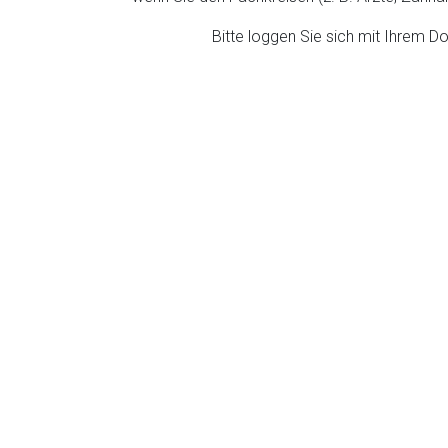
ich. Ebenso gelten dort ggf. andere Datenschutzbestimmungen.
Bitte loggen Sie sich mit Ihrem 
Zurück zur rote-