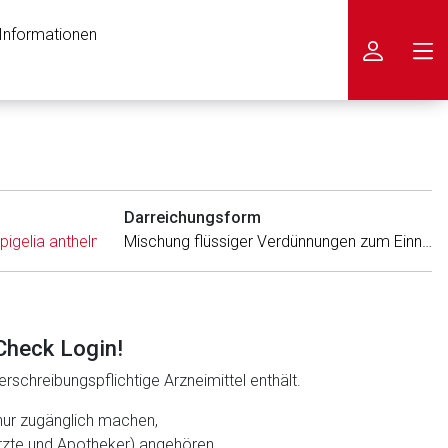
 Informationen
icken
Darreichungsform
pigelia anthelmia (HOM)
,
Toxicodendron quercifolium (HOM)
Mischung flüssiger Verdünnungen zum Einnehmen
Check Login!
rschreibungspflichtige Arzneimittel enthält.
nur zugänglich machen,
ärzte und Apotheker) angehören.
nen Web-Seite ist deren