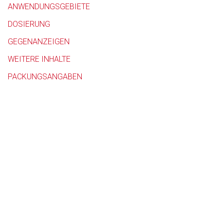
ANWENDUNGSGEBIETE
Betreiber verantwortl
DOSIERUNG
GEGENANZEIGEN
WEITERE INHALTE
PACKUNGSANGABEN
to-
top-
text