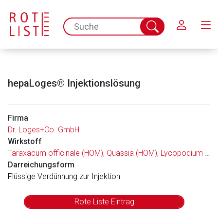
Schließen
spc.search.input.placeholder
Suche
abschicken
hepaLoges® Injektionslösung
Firma
Dr. Loges+Co. GmbH
Wirkstoff
Aufruf einer externen Seite
Taraxacum officinale (HOM)
,
Quassia (HOM)
,
Lycopodium clavatum (HOM)
Darreichungsform
Der von Ihnen aufgerufene Link öffnet eine externe Web-
Flüssige Verdünnung zur Injektion
Seite. Für die Inhalte der externen Web-Seite ist deren
Betreiber verantwortlich. Ebenso gelten dort ggf. andere
Rote Liste Eintrag
Datenschutzbestimmungen.