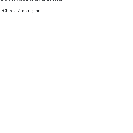
DocCheck-Zugang ein!
liste.de
Zur Seite