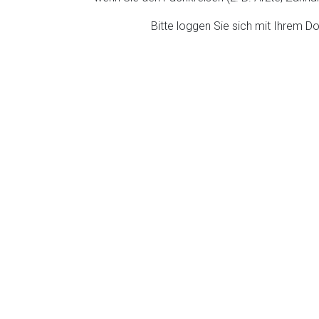
ich. Ebenso gelten dort ggf. andere Datenschutzbestimmungen.
Bitte loggen Sie sich mit Ihrem 
Zurück zur rote-