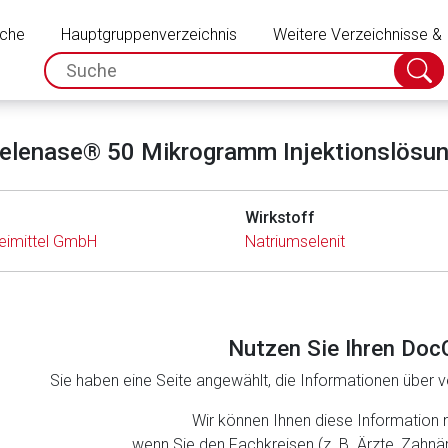
Schließen
uche
Hauptgruppenverzeichnis
Weitere Verzeichnisse &
spc.search.input.placeholder
Suche
absch
elenase® 50 Mikrogramm Injektionslösu
Wirkstoff
eimittel GmbH
Natriumselenit
Nutzen Sie Ihren Doc
Sie haben eine Seite angewählt, die Informationen über ve
rnen Seite
Wir können Ihnen diese Information 
wenn Sie den Fachkreisen (z. B. Ärzte, Zahn
ene Link öffnet eine externe Web-Seite. Für die Inhalte der exter