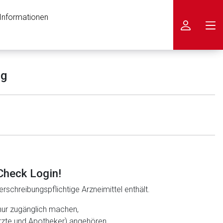
 Informationen
icken
ng
Check Login!
rschreibungspflichtige Arzneimittel enthält.
nur zugänglich machen,
ärzte und Apotheker) angehören.
nen Web-Seite ist deren