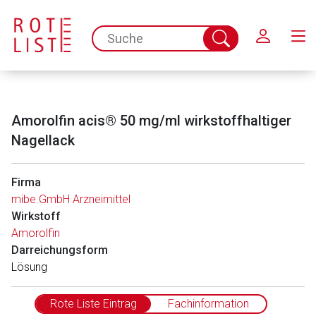
Schließen
spc.search.input.placeholder
Suche
abschicken
Amorolfin acis® 50 mg/ml wirkstoffhaltiger
Nagellack
Firma
mibe GmbH Arzneimittel
Wirkstoff
Amorolfin
Darreichungsform
Lösung
Rote Liste Eintrag
Fachinformation