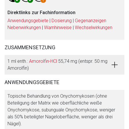
Direktlinks zur Fachinformation
Anwendungsgebiete
|
Dosierung
|
Gegenanzeigen
Nebenwirkungen
|
Warnhinweise
|
Wechselwirkungen
ZUSAMMENSETZUNG
1 ml enth.:
Amorolfin-HCl
55,74 mg (entspr. 50 mg
Aufruf einer externen Seite
Amorolfin)
Der von Ihnen aufgerufene Link öffnet eine externe Web-
ANWENDUNGSGEBIETE
Seite. Für die Inhalte der externen Web-Seite ist deren
Betreiber verantwortlich. Ebenso gelten dort ggf. andere
Topische Behandlung von Onychomykosen (ohne
Datenschutzbestimmungen.
Beteiligung der Matrix wie oberflächliche weiße
Onychomykose, subunguale Onychomykose, weniger
als 50% beteiligter Nageloberfläche, weniger als drei
Zurück zur rote-liste.de
Zur Seite
Nägel).