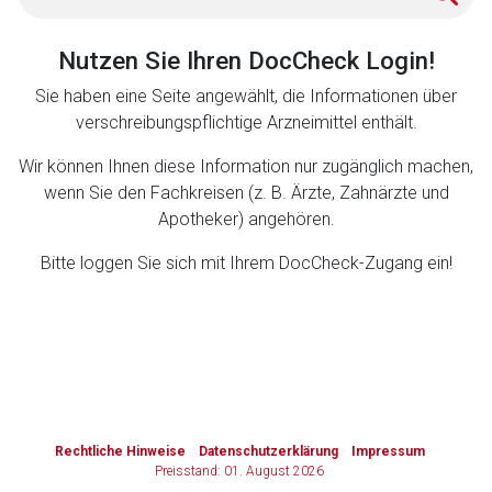
Zurück zur rote-liste.de
Zur Seite
Nutzen Sie Ihren DocCheck Login!
Sie haben eine Seite angewählt, die Informationen über
verschreibungspflichtige Arzneimittel enthält.
Wir können Ihnen diese Information nur zugänglich machen,
wenn Sie den Fachkreisen (z. B. Ärzte, Zahnärzte und
Apotheker) angehören.
Bitte loggen Sie sich mit Ihrem DocCheck-Zugang ein!
to-
top-
text
Rechtliche Hinweise
Datenschutzerklärung
Impressum
Preisstand: 01. August 2026