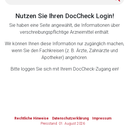
Zurück zur rote-liste.de
Zur Seite
Nutzen Sie Ihren DocCheck Login!
Sie haben eine Seite angewählt, die Informationen über
verschreibungspflichtige Arzneimittel enthält.
Wir können Ihnen diese Information nur zugänglich machen,
wenn Sie den Fachkreisen (z. B. Ärzte, Zahnärzte und
Apotheker) angehören.
Bitte loggen Sie sich mit Ihrem DocCheck-Zugang ein!
to-
top-
text
Rechtliche Hinweise
Datenschutzerklärung
Impressum
Preisstand: 01. August 2026