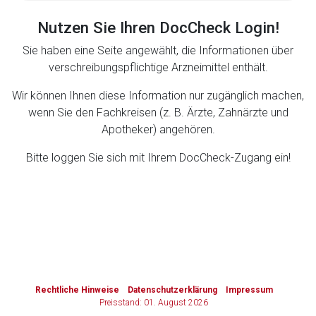
Nutzen Sie Ihren DocCheck Login!
Zurück zur rote-liste.de
Zur Seite
Sie haben eine Seite angewählt, die Informationen über
verschreibungspflichtige Arzneimittel enthält.
Wir können Ihnen diese Information nur zugänglich machen,
wenn Sie den Fachkreisen (z. B. Ärzte, Zahnärzte und
Apotheker) angehören.
Bitte loggen Sie sich mit Ihrem DocCheck-Zugang ein!
to-
top-
text
Rechtliche Hinweise
Datenschutzerklärung
Impressum
Preisstand: 01. August 2026