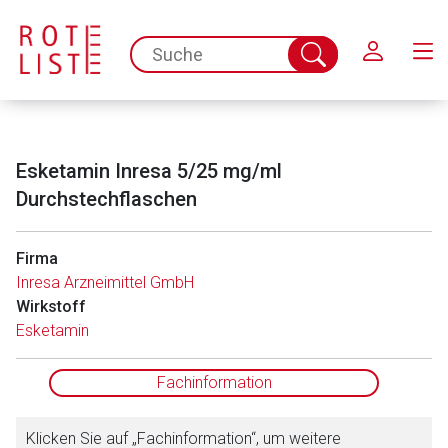
Schließen
spc.search.input.placeholder
Suche
abschicken
Esketamin Inresa 5/25 mg/ml
Durchstechflaschen
Firma
Inresa Arzneimittel GmbH
Aufruf einer externen Seite
Wirkstoff
Esketamin
Der von Ihnen aufgerufene Link öffnet eine externe Web-
Seite. Für die Inhalte der externen Web-Seite ist deren
Fachinformation
Betreiber verantwortlich. Ebenso gelten dort ggf. andere
Datenschutzbestimmungen.
Klicken Sie auf „Fachinformation“, um weitere