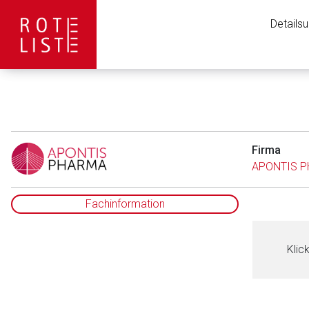
Details
Firma
APONTIS P
Fachinformation
Klic
Aufruf einer exte
to-
Der von Ihnen aufgeruf