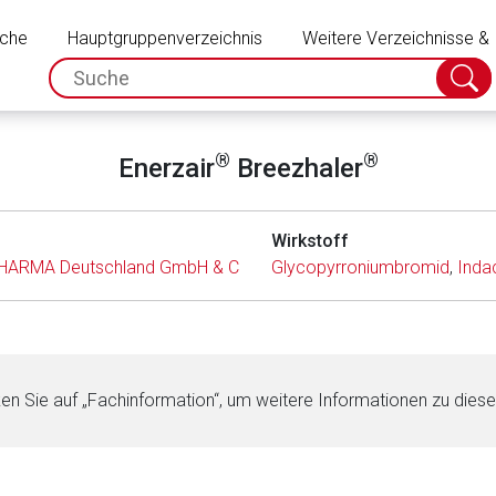
Schließen
uche
Hauptgruppenverzeichnis
Weitere Verzeichnisse &
spc.search.input.placeholder
Suche
absch
®
®
Enerzair
Breezhaler
Wirkstoff
HARMA Deutschland GmbH & Co. KG
Glycopyrroniumbromid
,
Inda
ken Sie auf „Fachinformation“, um weitere Informationen zu dies
rnen Seite
ene Link öffnet eine externe Web-Seite. Für die Inhalte der exter