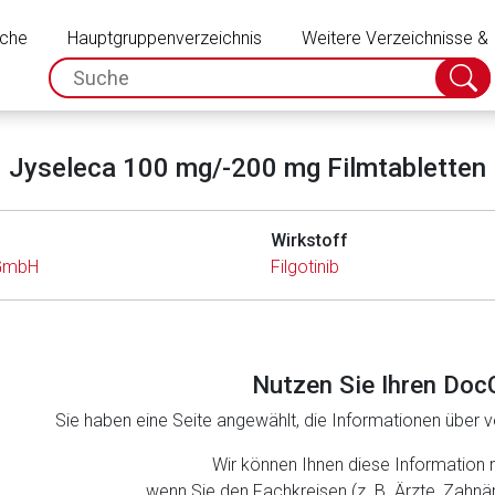
Schließen
uche
Hauptgruppenverzeichnis
Weitere Verzeichnisse &
spc.search.input.placeholder
Suche
absch
Jyseleca 100 mg/-200 mg Filmtabletten
Wirkstoff
 GmbH
Filgotinib
Nutzen Sie Ihren Doc
Sie haben eine Seite angewählt, die Informationen über ve
rnen Seite
Wir können Ihnen diese Information 
wenn Sie den Fachkreisen (z. B. Ärzte, Zahn
ene Link öffnet eine externe Web-Seite. Für die Inhalte der exter