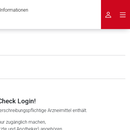
 Informationen
icken
Check Login!
rschreibungspflichtige Arzneimittel enthält.
nur zugänglich machen,
ärzte und Apotheker) angehören.
nen Web-Seite ist deren