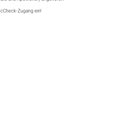
DocCheck-Zugang ein!
liste.de
Zur Seite