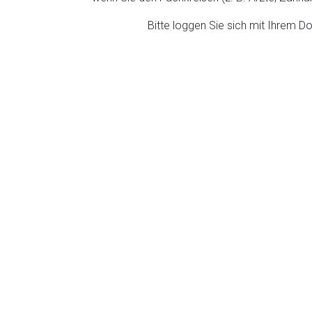
ich. Ebenso gelten dort ggf. andere Datenschutzbestimmungen.
Bitte loggen Sie sich mit Ihrem 
Zurück zur rote-