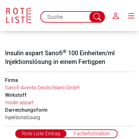
Schließen
spc.search.input.placeholder
Suche
abschicken
®
Insulin aspart Sanofi
100 Einheiten/ml
Injektionslösung in einem Fertigpen
Firma
Sanofi-Aventis Deutschland GmbH
Wirkstoff
Aufruf einer externen Seite
Insulin aspart
Darreichungsform
Injektionslösung
Der von Ihnen aufgerufene Link öffnet eine externe Web-
Seite. Für die Inhalte der externen Web-Seite ist deren
Betreiber verantwortlich. Ebenso gelten dort ggf. andere
Rote Liste Eintrag
Fachinformation