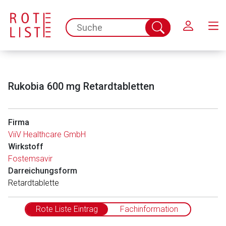
Schließen
spc.search.input.placeholder
Suche
abschicken
Rukobia 600 mg Retardtabletten
Firma
ViiV Healthcare GmbH
Wirkstoff
Fostemsavir
Darreichungsform
Retardtablette
Rote Liste Eintrag
Fachinformation