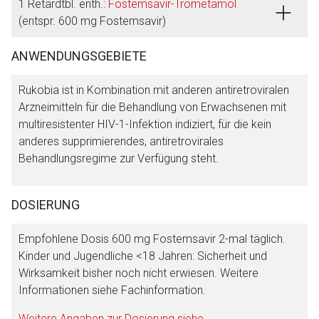
1 Retardtbl. enth.:
Fostemsavir-Trometamol
(entspr. 600 mg Fostemsavir)
ANWENDUNGSGEBIETE
Aufruf einer externen Seite
Rukobia ist in Kombination mit anderen antiretroviralen
Arzneimitteln für die Behandlung von Erwachsenen mit
multiresistenter HIV-1-Infektion indiziert, für die kein
Der von Ihnen aufgerufene Link öffnet eine externe Web-
anderes supprimierendes, antiretrovirales
Seite. Für die Inhalte der externen Web-Seite ist deren
Behandlungsregime zur Verfügung steht.
Betreiber verantwortlich. Ebenso gelten dort ggf. andere
Datenschutzbestimmungen.
DOSIERUNG
Zurück zur rote-liste.de
Zur Seite
Empfohlene Dosis 600 mg Fostemsavir 2-mal täglich.
Kinder und Jugendliche <18 Jahren: Sicherheit und
Wirksamkeit bisher noch nicht erwiesen. Weitere
Informationen siehe Fachinformation.
Weitere Angaben zur Dosierung siehe