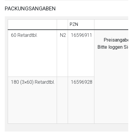
PACKUNGSANGABEN
PZN
60 Retardtbl.
N2
16596911
Preisangaben s
Bitte loggen Sie
180 (3×60) Retardtbl.
16596928