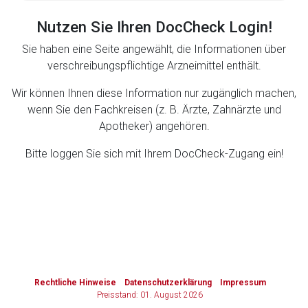
Nutzen Sie Ihren DocCheck Login!
Zurück zur rote-liste.de
Zur Seite
Sie haben eine Seite angewählt, die Informationen über
verschreibungspflichtige Arzneimittel enthält.
Wir können Ihnen diese Information nur zugänglich machen,
wenn Sie den Fachkreisen (z. B. Ärzte, Zahnärzte und
Apotheker) angehören.
Bitte loggen Sie sich mit Ihrem DocCheck-Zugang ein!
to-
top-
text
Rechtliche Hinweise
Datenschutzerklärung
Impressum
Preisstand: 01. August 2026