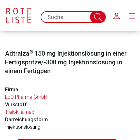
Schließen
spc.search.input.placeholder
Suche
abschicken
®
Adtralza
150 mg Injektionslösung in einer
Fertigspritze/-300 mg Injektionslösung in
einem Fertigpen
Firma
LEO Pharma GmbH
Wirkstoff
Tralokinumab
Darreichungsform
Injektionslösung