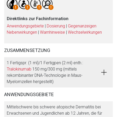
Direktlinks zur Fachinformation
Anwendungsgebiete
|
Dosierung
|
Gegenanzeigen
Nebenwirkungen
|
Warnhinweise
|
Wechselwirkungen
ZUSAMMENSETZUNG
1 Fertigspr. (1 ml)/1 Fertigpen (2 ml) enth.:
Tralokinumab
150 mg/300 mg (mittels
rekombinanter DNA-Technologie in Maus-
Myelomzellen hergestellt)
Aufruf einer externen Seite
ANWENDUNGSGEBIETE
Der von Ihnen aufgerufene Link öffnet eine externe Web-
Mittelschwere bis schwere atopische Dermatitis bei
Seite. Für die Inhalte der externen Web-Seite ist deren
Erwachsenen und Jugendlichen ab 12 Jahren, die für
Betreiber verantwortlich. Ebenso gelten dort ggf. andere