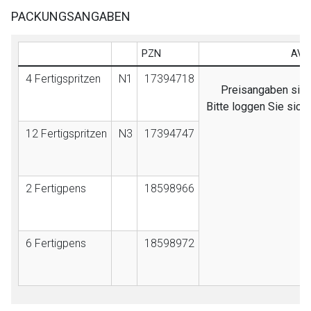
PACKUNGSANGABEN
PZN
AVP
4 Fertigspritzen
N1
17394718
Preisangaben sind 
Bitte loggen Sie sic
12 Fertigspritzen
N3
17394747
2 Fertigpens
18598966
6 Fertigpens
18598972