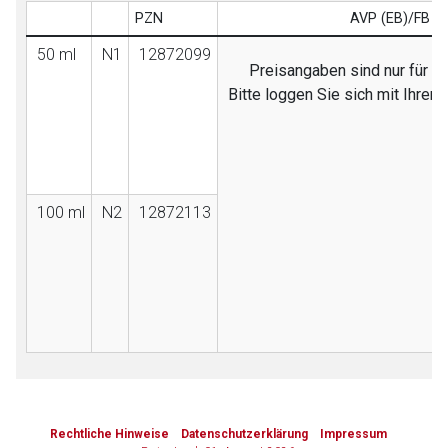
PZN
AVP (EB)/FB
50 ml
N1
12872099
Preisangaben sind nur für Fa
Bitte loggen Sie sich mit Ihre
100 ml
N2
12872113
to-
top-
Rechtliche Hinweise
Datenschutzerklärung
Impressum
text