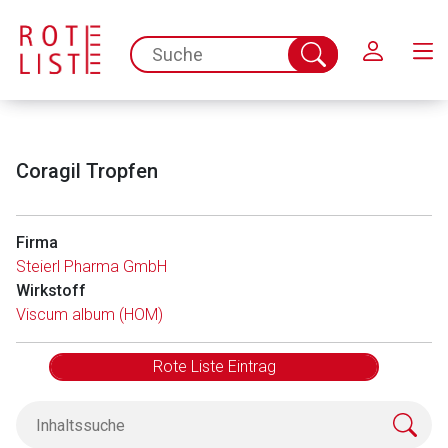
Schließen
spc.search.input.placeholder
Suche
abschicken
Coragil Tropfen
Firma
Steierl Pharma GmbH
Wirkstoff
Viscum album (HOM)
Rote Liste Eintrag