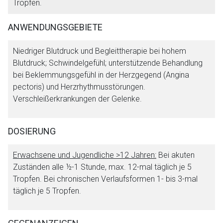
Tropfen.
ANWENDUNGSGEBIETE
Aufruf einer externen Seite
Niedriger Blutdruck und Begleittherapie bei hohem
Blutdruck; Schwindelgefühl; unterstützende Behandlung
Der von Ihnen aufgerufene Link öffnet eine externe Web-
bei Beklemmungsgefühl in der Herzgegend (Angina
Seite. Für die Inhalte der externen Web-Seite ist deren
pectoris) und Herzrhythmusstörungen.
Betreiber verantwortlich. Ebenso gelten dort ggf. andere
Verschleißerkrankungen der Gelenke.
Datenschutzbestimmungen.
DOSIERUNG
Zurück zur rote-liste.de
Zur Seite
Erwachsene und Jugendliche >12 Jahren:
Bei akuten
Zuständen alle ½-1 Stunde, max. 12-mal täglich je 5
Tropfen. Bei chronischen Verlaufsformen 1- bis 3-mal
täglich je 5 Tropfen.