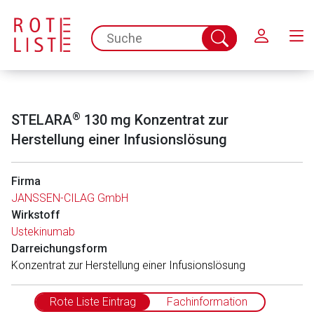
Schließen
spc.search.input.placeholder
Suche
abschicken
®
STELARA
130 mg Konzentrat zur
Herstellung einer Infusionslösung
Firma
JANSSEN-CILAG GmbH
Aufruf einer externen Seite
Wirkstoff
Ustekinumab
Darreichungsform
Der von Ihnen aufgerufene Link öffnet eine externe Web-
Konzentrat zur Herstellung einer Infusionslösung
Seite. Für die Inhalte der externen Web-Seite ist deren
Betreiber verantwortlich. Ebenso gelten dort ggf. andere
Rote Liste Eintrag
Fachinformation
Datenschutzbestimmungen.