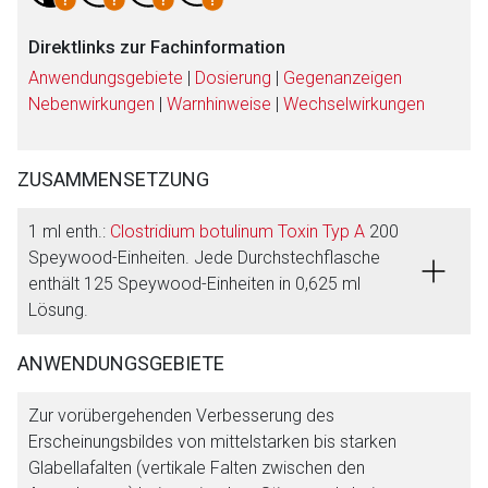
Direktlinks zur Fachinformation
Anwendungsgebiete
|
Dosierung
|
Gegenanzeigen
Nebenwirkungen
|
Warnhinweise
|
Wechselwirkungen
ZUSAMMENSETZUNG
1 ml enth.:
Clostridium botulinum Toxin Typ A
200
Speywood-Einheiten. Jede Durchstechflasche
enthält 125 Speywood-Einheiten in 0,625 ml
Lösung.
ANWENDUNGSGEBIETE
Aufruf einer externen Seite
Zur vorübergehenden Verbesserung des
Erscheinungsbildes von mittelstarken bis starken
Der von Ihnen aufgerufene Link öffnet eine externe Web-
Glabellafalten (vertikale Falten zwischen den