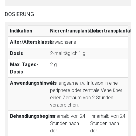
DOSIERUNG
Indikation
Nierentransplantation
Lebertransplantati
Aufruf einer externen Seite
Alter/Altersklasse
Erwachsene
Dosis
2-mal täglich 1 g
Der von Ihnen aufgerufene Link öffnet eine externe Web-
Max. Tages-
2 g
Seite. Für die Inhalte der externen Web-Seite ist deren
Dosis
Betreiber verantwortlich. Ebenso gelten dort ggf. andere
Datenschutzbestimmungen.
Anwendungshinweis
Als langsame i.v. Infusion in eine
periphere oder zentrale Vene über
einen Zeitraum von 2 Stunden
Zurück zur rote-liste.de
Zur Seite
verabreichen.
Behandlungsbeginn
Innerhalb von 24
Innerhalb von 24
Stunden nach
Stunden nach
der
der