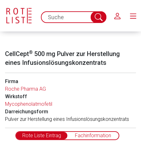
Schließen
spc.search.input.placeholder
Suche
abschicken
®
CellCept
500 mg Pulver zur Herstellung
eines Infusionslösungskonzentrats
Firma
Roche Pharma AG
Wirkstoff
Mycophenolatmofetil
Darreichungsform
Pulver zur Herstellung eines Infusionslösungskonzentrats
Rote Liste Eintrag
Fachinformation