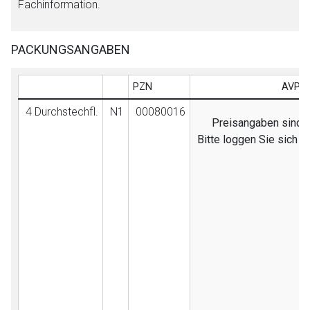
Fachinformation.
PACKUNGSANGABEN
PZN
AVP (
4 Durchstechfl.
N1
00080016
Preisangaben sind nu
Bitte loggen Sie sich 