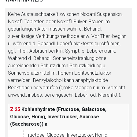
Keine Austauschbarkeit zwischen Noxafil Suspension,
Noxafil Tabletten oder Noxafil Pulver. Frauen im
gebärfähigen Alter müssen währ. d. Behandl.
zuverlässige Verhütungsmethode anw. Vor Ther.-beginn
u. während d. Behandl. Leberfunkt.-tests durchführen,
ggf. Ther.-Abbruch bei klin. Sympt. e. Lebererkrank.
Während d. Behandl. Sonneneinstrahlung ohne
ausreichenden Schutz durch Schutzkleidung u.
Sonnenschutzmittel m. hohem Lichtschutzfaktor
vermeiden. Benzylalkohol kann anaphylaktoide
Reaktionen hervorrufen (große Mengen nur m. Vorsicht
anwend., insbes. bei eingeschr. Leber- od. Nierenfkt.).
Z 25
Kohlenhydrate (Fructose, Galactose,
Aufruf einer externen Seite
Glucose, Honig, Invertzucker, Sucrose
(Saccharose))
a
Der von Ihnen aufgerufene Link öffnet eine externe Web-
Fructose, Glucose, Invertzucker, Honig,
Seite. Für die Inhalte der externen Web-Seite ist deren