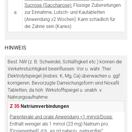
Sucrose (Saccharose):
Flüssige Zubereitungen
Betreiber verantwortlich. Ebenso gelten dort ggf. andere
a
zur Einnahme, Lutsch- und Kautabletten
Datenschutzbestimmungen.
(Anwendung ≥2 Wochen): Kann schädlich für
die Zähne sein (Karies).
Zurück zur rote-liste.de
Zur Seite
HINWEIS
Best. NW (z. B. Schwindel, Schläfrigkeit etc.) können die
Verkehrstüchtigkeit beeinflussen. Vor u. währ. Ther.
Elektrolytspiegel (insbes. K, Mg, Ca) überwachen u. ggf.
korrigieren. Bevorzugte Darreichungsform sind Noxafil
Tabletten, da höh. Wirkstoffspiegel u. unabh. v.
Nahrungsaufnahme.
Z 35
Natriumverbindungen
Parenterale und orale Anwendung <1 mmol/Dosis:
Enthält weniger als 1 mmol (23 mg) Natrium pro
[Dosiereinheit], d.h., es ist nahezu „natriumfrei“.