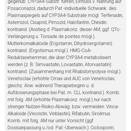
gegenüb. CYP3A4-Substr. führen; Einfluss v. Nahrung auf
Posaconazol, dadurch Pat.-individuelle Schwank. des
Plasmaspiegels auf CYP3A4-Substrate mögl. Terfenadin,
Astemizol, Cisaprid, Pimozid, Halofantrin, Chinidin:
kontraind. (Anstieg d. Plasmakonz. dieser AM, ggf. QTc-
Verlängerung u. Torsade de pointes mögl.).
Mutterkornalkaloide (Ergotamin, Dihydroergotamin):
kontraind. (Ergotismus mögl.). HMG-CoA-
Reduktasehemmer, die über CYP3A4 metabolisiert
werden (z. B. Simvastatin, Lovastatin, Atorvastatin):
kontraind. (Zusammenhang mit Rhabdomyolyse mögl.).
Venetoclax (erhöhte Cmax und AUC von Venetoclax;
gleichz. Anw. während Therapiebeginn u. d.
Aufdosierungsphase bei Pat. m. CLL kontraind.). Komb.
mit folg. AM (erhöhte Plasmakonz. mögl.) nur nach
strenger Nutzen-Risiko-Abwäg. bzw. vermeiden: Vinca-
Alkaloide (Vincristin, Vinblastin); Rifabutin; Sirolimus.
Komb. mit folg. AM nur unter Vorsicht (ggf.
Dosisanpassung u./od. Pat.-Überwach.): Ciclosporin;