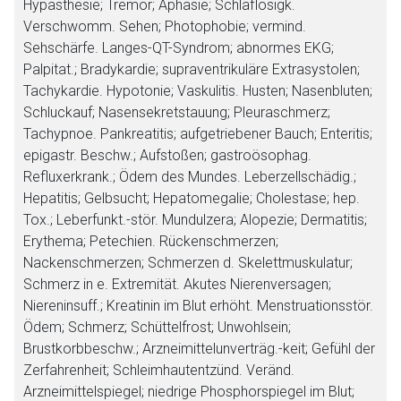
Hypästhesie; Tremor; Aphasie; Schlaflosigk.
Verschwomm. Sehen; Photophobie; vermind.
Sehschärfe. Langes-QT-Syndrom; abnormes EKG;
Palpitat.; Bradykardie; supraventrikuläre Extrasystolen;
Tachykardie. Hypotonie; Vaskulitis. Husten; Nasenbluten;
Schluckauf; Nasensekretstauung; Pleuraschmerz;
Tachypnoe. Pankreatitis; aufgetriebener Bauch; Enteritis;
epigastr. Beschw.; Aufstoßen; gastroösophag.
Refluxerkrank.; Ödem des Mundes. Leberzellschädig.;
Hepatitis; Gelbsucht; Hepatomegalie; Cholestase; hep.
Tox.; Leberfunkt.-stör. Mundulzera; Alopezie; Dermatitis;
Erythema; Petechien. Rückenschmerzen;
Nackenschmerzen; Schmerzen d. Skelettmuskulatur;
Schmerz in e. Extremität. Akutes Nierenversagen;
Niereninsuff.; Kreatinin im Blut erhöht. Menstruationsstör.
Ödem; Schmerz; Schüttelfrost; Unwohlsein;
Brustkorbbeschw.; Arzneimittelunverträg.-keit; Gefühl der
Zerfahrenheit; Schleimhautentzünd. Veränd.
Arzneimittelspiegel; niedrige Phosphorspiegel im Blut;