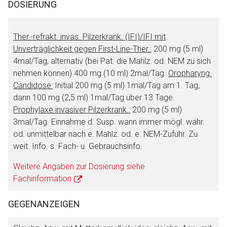
DOSIERUNG
Ther.-refrakt. invas. Pilzerkrank. (IFI)/IFI mit
Unverträglichkeit gegen First-Line-Ther.:
200 mg (5 ml)
4mal/Tag, alternativ (bei Pat. die Mahlz. od. NEM zu sich
nehmen können) 400 mg (10 ml) 2mal/Tag.
Oropharyng.
Candidose:
Initial 200 mg (5 ml) 1mal/Tag am 1. Tag,
dann 100 mg (2,5 ml) 1mal/Tag über 13 Tage.
Prophylaxe invasiver Pilzerkrank.:
200 mg (5 ml)
3mal/Tag. Einnahme d. Susp. wann immer mögl. währ.
od. unmittelbar nach e. Mahlz. od. e. NEM-Zufuhr. Zu
weit. Info. s. Fach- u. Gebrauchsinfo.
Weitere Angaben zur Dosierung siehe
Fachinformation
GEGENANZEIGEN