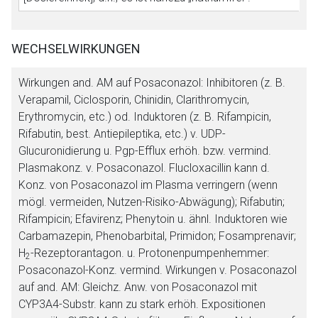
WECHSELWIRKUNGEN
Wirkungen and. AM auf Posaconazol:
Inhibitoren (z. B.
Verapamil, Ciclosporin, Chinidin, Clarithromycin,
Erythromycin, etc.) od. Induktoren (z. B. Rifampicin,
Rifabutin, best. Antiepileptika, etc.) v. UDP-
Glucuronidierung u. Pgp-Efflux erhöh. bzw. vermind.
Plasmakonz. v. Posaconazol. Flucloxacillin kann d.
Konz. von Posaconazol im Plasma verringern (wenn
mögl. vermeiden, Nutzen-Risiko-Abwägung); Rifabutin;
Rifampicin; Efavirenz; Phenytoin u. ähnl. Induktoren wie
Carbamazepin, Phenobarbital, Primidon; Fosamprenavir;
H
-Rezeptorantagon. u. Protonenpumpenhemmer:
2
Posaconazol-Konz. vermind.
Wirkungen v. Posaconazol
auf and. AM:
Gleichz. Anw. von Posaconazol mit
CYP3A4-Substr. kann zu stark erhöh. Expositionen