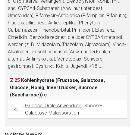
d. QTc-Intervall verlängern). Elektrolytstör. Komb. mit:
and. CYP3A4-Substraten (Anw. nur unter best.
Umständen); Rifamycin-Antibiotika (Rifampicin, Rifabutin);
Flucloxacillin; best. Antiepileptika (Phenytoin,
Carbamazepin, Phenobarbital, Primidion); Efavirenz;
Cimetidin. Benzodiazepinen, die über CYP3A4 metabol.
werden (z. B. Midazolam, Triazolam, Alprazolam); Vinca-
Alkaloiden, einschl. Vincristin (Anw. nur bei Fehlen
alternat. Antimykotika); Venetoclax. Schwere
gastrointest. Dysfunkt. Kdr. u. Jugendl. <18 J.
Z 25
Kohlenhydrate (Fructose, Galactose,
Glucose, Honig, Invertzucker, Sucrose
(Saccharose))
c
Glucose: Orale Anwendung:
Glucose-
c
Galactose-Malabsorption
WARNHINWEIS