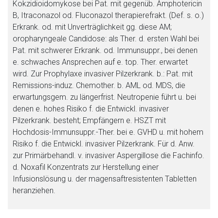
Kokzidioidomykose bei Pat. mit gegenüb. Amphotericin
B, Itraconazol od. Fluconazol therapierefrakt. (Def. s. o.)
Erkrank. od. mit Unverträglichkeit gg. diese AM;
oropharyngeale Candidose: als Ther. d. ersten Wahl bei
Pat. mit schwerer Erkrank. od. Immunsuppr., bei denen
e. schwaches Ansprechen auf e. top. Ther. erwartet
wird. Zur Prophylaxe invasiver Pilzerkrank. b.: Pat. mit
Remissions-induz. Chemother. b. AML od. MDS, die
erwartungsgem. zu längerfrist. Neutropenie führt u. bei
denen e. hohes Risiko f. die Entwickl. invasiver
Pilzerkrank. besteht; Empfängern e. HSZT mit
Hochdosis-Immunsuppr.-Ther. bei e. GVHD u. mit hohem
Risiko f. die Entwickl. invasiver Pilzerkrank. Für d. Anw.
zur Primärbehandl. v. invasiver Aspergillose die Fachinfo.
d. Noxafil Konzentrats zur Herstellung einer
Infusionslösung u. der magensaftresistenten Tabletten
heranziehen.