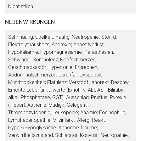
Nicht stillen.
NEBENWIRKUNGEN
Sehr häufig:
Übelkeit.
Häufig:
Neutropenie. Stör. d.
Elektrolythaushalts; Anorexie; Appetitverlust;
Hypokaliämie; Hypomagnesiämie. Parästhesien;
Schwindel; Somnolenz; Kopfschmerzen;
Geschmacksstör. Hypertonie. Erbrechen;
Abdominalschmerzen; Durchfall; Dyspepsie;
Mundtrockenheit; Flatulenz; Verstopf.; anorekt. Beschw.
Erhöhte Leberfunkt.-werte (Erhöh. v. ALT, AST, Bilirubin,
alkal. Phosphatase, GGT). Ausschlag; Pruritus. Pyrexie
(Fieber); Asthenie; Müdigk.
Gelegentl.
:
Thrombozytopenie; Leukopenie; Anämie; Eosinophilie;
Lymphadenopathie; Milzinfarkt. Allerg. Reakt.
Hyper-/Hypoglykämie. Abnorme Träume;
Verwirrtheitszustand; Schlafstör. Konvuls.; Neuropathie;