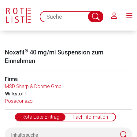
Schließen
spc.search.input.placeholder
Suche
abschicken
®
Noxafil
40 mg/ml Suspension zum
Einnehmen
Firma
MSD Sharp & Dohme GmbH
Wirkstoff
Posaconazol
Rote Liste Eintrag
Fachinformation