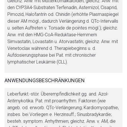
Gleichz. Anw. mit Mutterkornalkaloiden; gleichz. Anw. mit
den CYP3A4-Substraten Terfenadin, Astemizol, Cisaprid,
Pimozid, Halofantrin od. Chinidin (erhöhte Plasmaspiegel
dieser AM mögl., dadurch Verlängerung d. QTc-Intervalls
u. selten Auftreten v. Torsade de pointes mögl.); gleichz.
Anw. mit den HMG-CoA-Reduktase-Hemmern
Simvastatin, Lovastatin u. Atorvastatin; gleichz. Anw. mit
Venetoclax während d. Therapiebeginns u. d.
Aufdosierungsphase bei Pat. mit chronischer
lymphatischer Leukämie (CLL).
ANWENDUNGSBESCHRÄNKUNGEN
Leberfunkt.-stör. Überempfindlichkeit gg. and. Azol-
Antimykotika. Pat. mit proarrhythm. Faktoren (wie
angeb. od. erworb. QTc-Verlängerung; Kardiomyopathie,
insbes. bei Vorliegen e. Herzinsuff.; Sinusbradykardie;
besteh. symptom. Arrhythmien; gleichz. Anw. v. AM, die