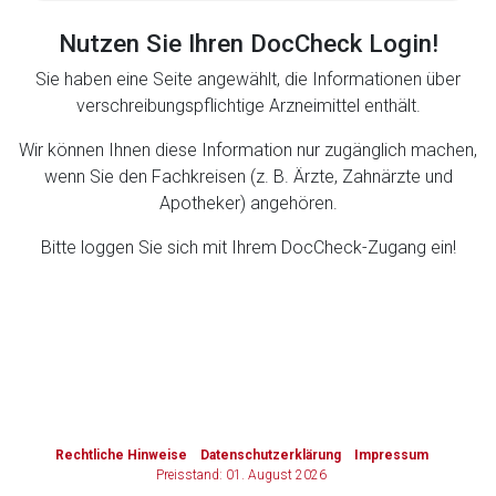
Nutzen Sie Ihren DocCheck Login!
Zurück zur rote-liste.de
Zur Seite
Sie haben eine Seite angewählt, die Informationen über
verschreibungspflichtige Arzneimittel enthält.
Wir können Ihnen diese Information nur zugänglich machen,
wenn Sie den Fachkreisen (z. B. Ärzte, Zahnärzte und
Apotheker) angehören.
Bitte loggen Sie sich mit Ihrem DocCheck-Zugang ein!
to-
top-
text
Rechtliche Hinweise
Datenschutzerklärung
Impressum
Preisstand: 01. August 2026